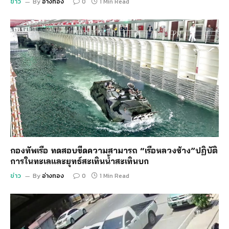
ข่าว
By
อ่างทอง
0
1 Min Read
กองทัพเรือ ทดสอบขีดความสามารถ “เรือหลวงช้าง”ปฏิบัติ
การในทะเลและยุทธ์สะเทินน้ำสะเทินบก
ข่าว
By
อ่างทอง
0
1 Min Read