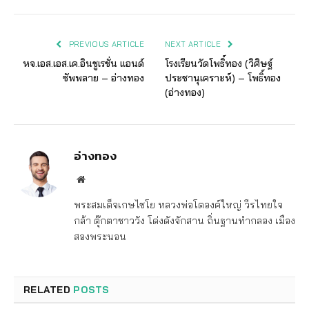
PREVIOUS ARTICLE
NEXT ARTICLE
หจ.เอส.เอส.เค.อินชูเรชั่น แอนด์
โรงเรียนวัดโพธิ์ทอง (วิศิษฐ์
ซัพพลาย – อ่างทอง
ประชานุเคราะห์) – โพธิ์ทอง
(อ่างทอง)
อ่างทอง
Website
พระสมเด็จเกษไชโย หลวงพ่อโตองค์ใหญ่ วีรไทยใจ
กล้า ตุ๊กตาชาววัง โด่งดังจักสาน ถิ่นฐานทำกลอง เมือง
สองพระนอน
RELATED
POSTS