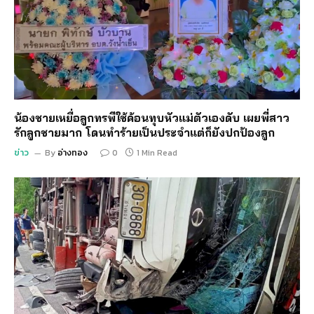
น้องชายเหยื่อลูกทรพีใช้ค้อนทุบหัวแม่ตัวเองดับ เผยพี่สาว
รักลูกชายมาก โดนทำร้ายเป็นประจำแต่ก็ยังปกป้องลูก
ข่าว
By
อ่างทอง
0
1 Min Read