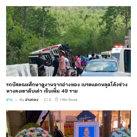
รถบัสคณะศึกษาดูงานจากอ่างทอง เบรคแตกหลุดโค้งช่วง
ทางลงเขาตับเต่า เจ็บเพิ่ม 49 ราย
ข่าว
By
อ่างทอง
0
1 Min Read