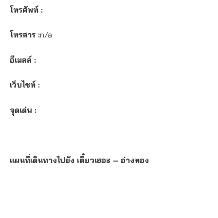
โทรศัพท์ :
โทรสาร :
n/a
อีเมลล์ :
เว็บไซท์ :
จุดเด่น :
แผนที่เดินทางไปยัง เตี๋ยวเฮอะ – อ่างทอง