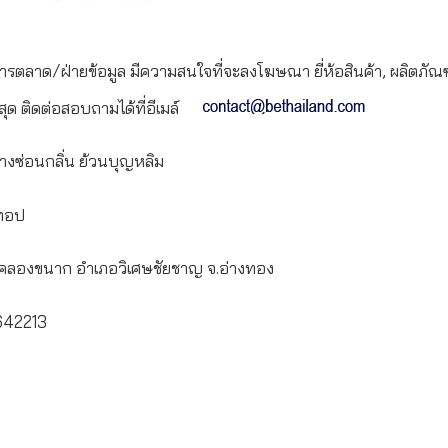
ารตลาด/ฝ่ายข้อมูล มีความสนใจที่จะลงโฆษณา ยี่ห้อสินค้า, ผลิตภัณฑ์
สุด ติดต่อสอบถามได้ที่อีเมล์
งซ่อนกลิ่น ย้วนบุญหลิม
ทอป
บลคลองขนาก อำเภอวิเศษชัยชาญ จ.อ่างทอง
642213