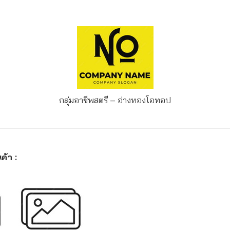
กลุ่มอาชีพสตรี – อ่างทอง
โอทอป
ค้า :