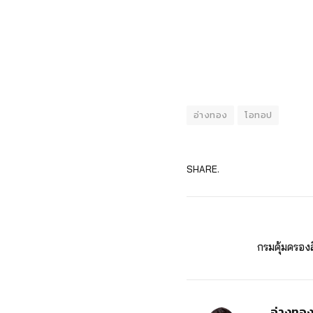
อ่างทอง
โอทอป
SHARE.
กรมคุ้มครอง
อ่างทอ