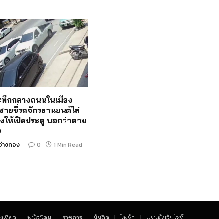
ระทึกกลางถนนในเมือง
ชายขี่รถจักรยานยนต์ไล่
งให้เปิดประตู บอกว่าตาม
ว
อ่างทอง
0
1 Min Read
งเที่ยว
พนัสนิคม
ราชการ
ผู้ผลิต
ไฟฟ้า
แผนผังเว็บไซท์