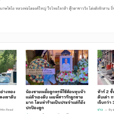
เกษไชโย หลวงพ่อโตองค์ใหญ่ วีรไทยใจกล้า ตุ๊กตาชาววัง โด่งดังจักสาน 
อ่างทอง
น้องชายเหยื่อลูกทรพีใช้ค้อนทุบหัว
ทัวร์ 2 ช
ลงเขาตับ
แม่ตัวเองดับ เผยพี่สาวรักลูกชาย
ตับเต่า ก
มาก โดนทำร้ายเป็นประจำแต่ก็ยัง
เจ็บกว่า
ปกป้องลูก
 Min Read
ข่าว
By