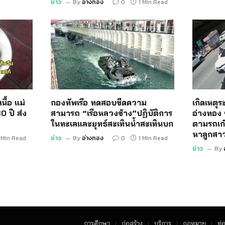
ข่าว
By
อ่างทอง
0
1 Min Read
นื้อ แม่
กองทัพเรือ ทดสอบขีดความ
เกิดเหตุ
0 ปี ส่ง
สามารถ “เรือหลวงช้าง”ปฏิบัติการ
อ่างทอง 
ในทะเลและยุทธ์สะเทินน้ำสะเทินบก
ตามรถเก๋
หาลูกสา
 Min Read
ข่าว
By
อ่างทอง
0
1 Min Read
ข่าว
By
การศึกษา
ก่อสร้าง
บริการ
กฏหมาย
ท่อ