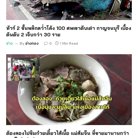
ทัวร์ 2 ชั้นพลิกคว่ำโค้ง 100 ศพเขาตับเต่า กาญจนบุรี เบื้อง
ต้นดับ 2 เจ็บกว่า 30 ราย
ข่าว
By
อ่างทอง
0
1 Min Read
ต้องลองไปชิมก๋วยเตี๋ยวไส้เนื้อ แม่ส้มจีน ที่ขายมานานกว่า