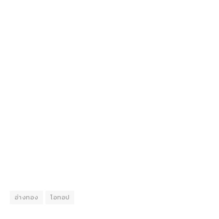
อ่างทอง
โอทอป