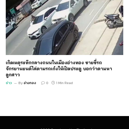
เกิดเหตุระทึกกลางถนนในเมืองอ่างทอง ชายขี่รถ
จักรยานยนต์ไล่ตามรถเก๋งให้เปิดประตู บอกว่าตามหา
ลูกสาว
ข่าว
By
อ่างทอง
0
1 Min Read