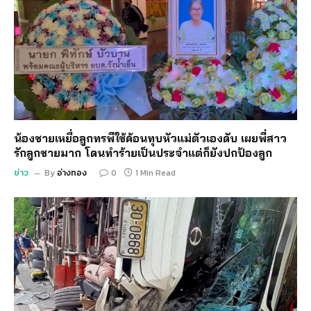
น้องชายเหยื่อลูกทรพีใช้ค้อนทุบหัวแม่ตัวเองดับ เผยพี่สาว
รักลูกชายมาก โดนทำร้ายเป็นประจำแต่ก็ยังปกป้องลูก
ข่าว
By
อ่างทอง
0
1 Min Read