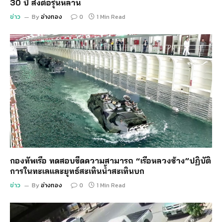
30 ปี ส่งต่อรุ่นหลาน
ข่าว
By
อ่างทอง
0
1 Min Read
กองทัพเรือ ทดสอบขีดความสามารถ “เรือหลวงช้าง”ปฏิบัติ
การในทะเลและยุทธ์สะเทินน้ำสะเทินบก
ข่าว
By
อ่างทอง
0
1 Min Read