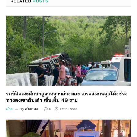
RELATED
POSTS
รถบัสคณะศึกษาดูงานจากอ่างทอง เบรคแตกหลุดโค้งช่วง
ทางลงเขาตับเต่า เจ็บเพิ่ม 49 ราย
ข่าว
By
อ่างทอง
0
1 Min Read