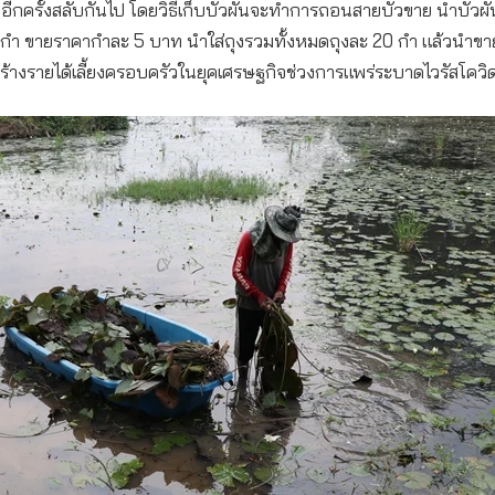
ันอีกครั้งสลับกันไป โดยวิธีเก็บบัวผันจะทำการถอนสายบัวขาย นำบัวผ
1 กำ ขายราคากำละ 5 บาท นำใส่ถุงรวมทั้งหมดถุงละ 20 กำ แล้วนำข
สร้างรายได้เลี้ยงครอบครัวในยุคเศรษฐกิจช่วงการแพร่ระบาดไวรัสโควิ