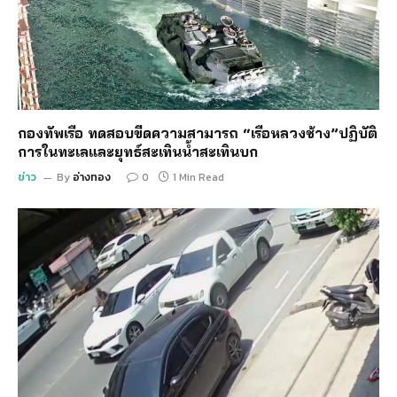
กองทัพเรือ ทดสอบขีดความสามารถ “เรือหลวงช้าง”ปฏิบัติ
การในทะเลและยุทธ์สะเทินน้ำสะเทินบก
ข่าว
By
อ่างทอง
0
1 Min Read