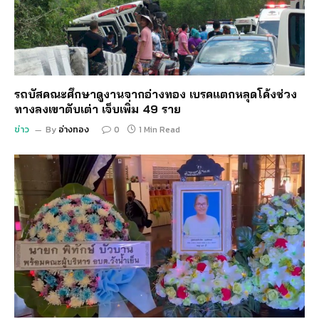
รถบัสคณะศึกษาดูงานจากอ่างทอง เบรคแตกหลุดโค้งช่วง
ทางลงเขาตับเต่า เจ็บเพิ่ม 49 ราย
ข่าว
By
อ่างทอง
0
1 Min Read