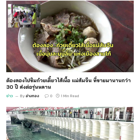
ต้องลองไปชิมก๋วยเตี๋ยวไส้เนื้อ แม่ส้มจีน ที่ขายมานานกว่า
30 ปี ส่งต่อรุ่นหลาน
ข่าว
By
อ่างทอง
0
1 Min Read