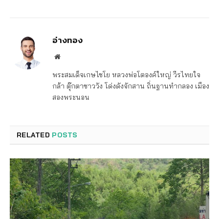
อ่างทอง
Website
พระสมเด็จเกษไชโย หลวงพ่อโตองค์ใหญ่ วีรไทยใจ
กล้า ตุ๊กตาชาววัง โด่งดังจักสาน ถิ่นฐานทำกลอง เมือง
สองพระนอน
RELATED
POSTS