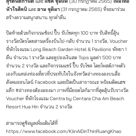
สุรัตน์ติกานต์
และ
แซ็ค ชุมแพ
(30 กรกฎาคม 2565)
ไหมไทย
หัวใจศิลป์
และ
อาม ชุติมา
(31 กรกฎาคม 2565) ที่จะมาร่วม
สร้างความสนุกสนาน ทุกค่ำคืน
ปิดท้ายด้วยกิจกรรมช้อป ปั๊บ รับโชคทุก 100 บาท รับสิทธิ์ลุ้น
รางวัลบัตรโดยสารเครื่องบินไป-กลับ จำนวน 1 รางวัล, Voucher
ที่พักโรงแรม Long Beach Garden Hotel & Pavilions พัทยา 1
คืน จำนวน 1 รางวัล และคูปองเงินสด Tops มูลค่า 500 บาท
จำนวน 2 รางวัล และกิจกรรมแชร์ ปั๊บ รับโชค โดยโพสต์ภาพตัว
เองกับแหล่งท่องเที่ยวที่ประทับใจในจังหวัดอ่างทองลงบนสื่อ
สังคมออนไลน์ Facebook และเปิดเป็นสาธารณะ พร้อมติดแฮช
แท็ก #อ่างทองต้องลองมา ภาพที่มียอดไลก์มากที่สุดลุ้นรับรางวัล
Voucher ที่พักโรงแรม Centra by Centara Cha Am Beach
Resort Hua Hin จำนวน 2 รางวัล
สามารถดูข้อมูลเพิ่มเติมได้ที่
https://www.facebook.com/KlinAiDinThinRuangKhao