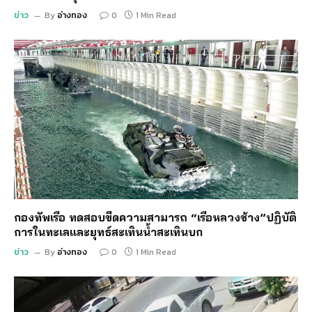
ข่าว
By
อ่างทอง
0
1 Min Read
กองทัพเรือ ทดสอบขีดความสามารถ “เรือหลวงช้าง”ปฏิบัติ
การในทะเลและยุทธ์สะเทินน้ำสะเทินบก
ข่าว
By
อ่างทอง
0
1 Min Read