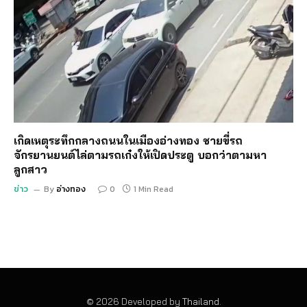
เกิดเหตุระทึกกลางถนนในเมืองอ่างทอง ชายขี่รถ
จักรยานยนต์ไล่ตามรถเก๋งให้เปิดประตู บอกว่าตามหา
ลูกสาว
ข่าว
By
อ่างทอง
0
1 Min Read
© 2026 Developed by
Thailand
.