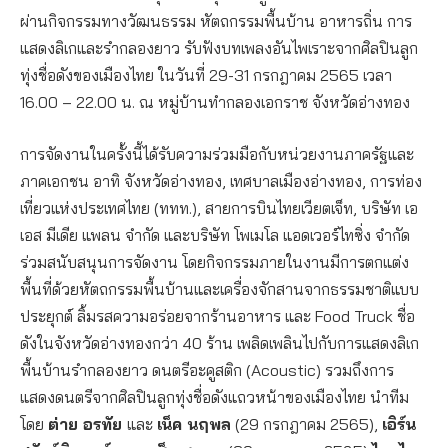
ผ่านกิจกรรมทางวัฒนธรรม หัตถกรรมพื้นบ้าน อาหารถิ่น การ
แสดงลิเกและรำกลองยาว รับฟังบทเพลงอันไพเราะจากศิลปินลูก
ทุ่งชื่อดังของเมืองไทย ในวันที่ 29-31 กรกฎาคม 2565 เวลา
16.00 – 22.00 น. ณ หมู่บ้านทำกลองเอกราช จังหวัดอ่างทอง
การจัดงานในครั้งนี้ได้รับความร่วมมือกับหน่วยงานภาครัฐและ
ภาคเอกชน อาทิ จังหวัดอ่างทอง, เทศบาลเมืองอ่างทอง, การท่อง
เที่ยวแห่งประเทศไทย (ททท.), สายการบินไทยเวียตเจ็ท, บริษัท เอ
เอส มีเดีย แพลน จำกัด และบริษัท โพเมโล แอดเวอร์ไทซิ่ง จำกัด
ร่วมสนับสนุนการจัดงาน โดยกิจกรรมภายในงานมีการตกแต่ง
พื้นที่ด้วยหัตถกรรมพื้นบ้านและเครื่องจักสานจากธรรมชาติแบบ
ประยุกต์ ลิ้มรสความอร่อยจากร้านอาหาร และ Food Truck ชื่อ
ดังในจังหวัดอ่างทองกว่า 40 ร้าน เพลิดเพลินไปกับการแสดงลิเก
พื้นบ้านรำกลองยาว ดนตรีอะคูสติก (Acoustic) รวมถึงการ
แสดงดนตรีจากศิลปินลูกทุ่งชื่อดังแถวหน้าของเมืองไทย นำทีม
โดย
ต่าย อรทัย
และ
เน็ค นฤพล
(29 กรกฎาคม 2565),
เอิร์น