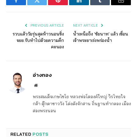
Facebook
Twitter
Pinterest
LinkedIn
Tumblr
Email
PREVIOUS ARTICLE
NEXT ARTICLE
รวบแล้ววัยรุ่นสุดห้าวนอนซิ่ง
น้ำเหนือถึง 'ชัยนาท' แล้ว เขื่อน
จยย.รับทำไปด้วยความคึก
เจ้าพระยาเร่งพร่องน้ำ
คะนอง
อ่างทอง
Website
พระสมเด็จเกษไชโย หลวงพ่อโตองค์ใหญ่ วีรไทยใจ
กล้า ตุ๊กตาชาววัง โด่งดังจักสาน ถิ่นฐานทำกลอง เมือง
สองพระนอน
RELATED
POSTS