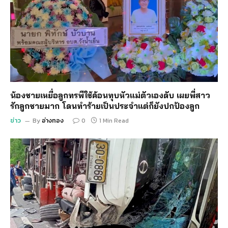
น้องชายเหยื่อลูกทรพีใช้ค้อนทุบหัวแม่ตัวเองดับ เผยพี่สาว
รักลูกชายมาก โดนทำร้ายเป็นประจำแต่ก็ยังปกป้องลูก
ข่าว
By
อ่างทอง
0
1 Min Read