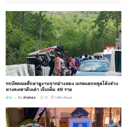
รถบัสคณะศึกษาดูงานจากอ่างทอง เบรคแตกหลุดโค้งช่วง
ทางลงเขาตับเต่า เจ็บเพิ่ม 49 ราย
ข่าว
By
อ่างทอง
0
1 Min Read