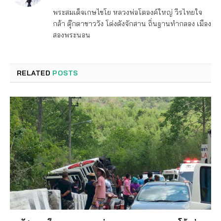
พระสมเด็จเกษไชโย หลวงพ่อโตองค์ใหญ่ วีรไทยใจ
กล้า ตุ๊กตาชาววัง โด่งดังจักสาน ถิ่นฐานทำกลอง เมือง
สองพระนอน
RELATED
POSTS