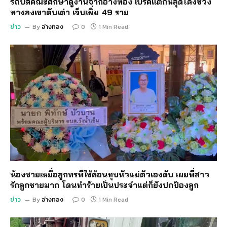
รถบัสคณะศึกษาดูงานจากอ่างทอง เบรคแตกหลุดโค้งช่วง
ทางลงเขาตับเต่า เจ็บเพิ่ม 49 ราย
ข่าว
By
อ่างทอง
0
1 Min Read
น้องชายเหยื่อลูกทรพีใช้ค้อนทุบหัวแม่ตัวเองดับ เผยพี่สาว
รักลูกชายมาก โดนทำร้ายเป็นประจำแต่ก็ยังปกป้องลูก
ข่าว
By
อ่างทอง
0
1 Min Read