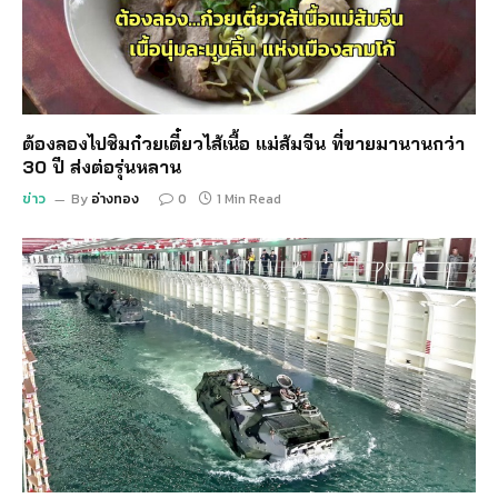
ต้องลองไปชิมก๋วยเตี๋ยวไส้เนื้อ แม่ส้มจีน ที่ขายมานานกว่า
30 ปี ส่งต่อรุ่นหลาน
ข่าว
By
อ่างทอง
0
1 Min Read