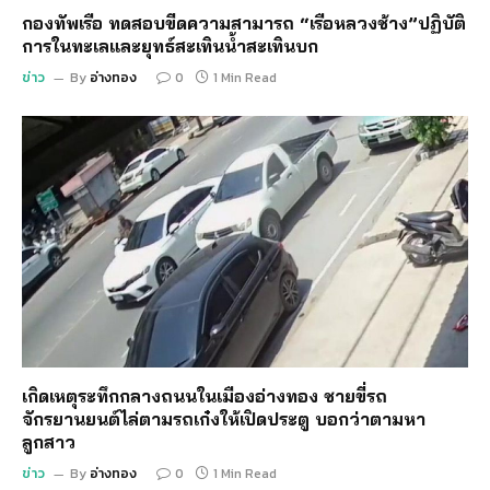
กองทัพเรือ ทดสอบขีดความสามารถ “เรือหลวงช้าง”ปฏิบัติ
การในทะเลและยุทธ์สะเทินน้ำสะเทินบก
ข่าว
By
อ่างทอง
0
1 Min Read
เกิดเหตุระทึกกลางถนนในเมืองอ่างทอง ชายขี่รถ
จักรยานยนต์ไล่ตามรถเก๋งให้เปิดประตู บอกว่าตามหา
ลูกสาว
ข่าว
By
อ่างทอง
0
1 Min Read