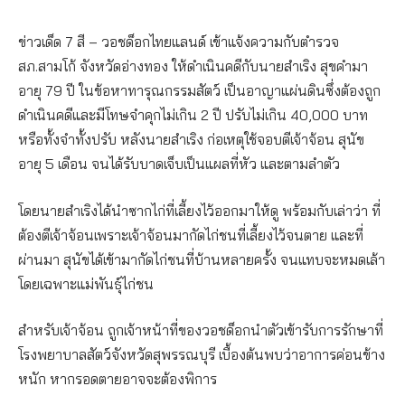
ข่าวเด็ด 7 สี – วอชด็อกไทยแลนด์ เข้าแจ้งความกับตำรวจ
สภ.สามโก้ จังหวัดอ่างทอง ให้ดำเนินคดีกับนายสำเริง สุขคำมา
อายุ 79 ปี ในข้อหาทารุณกรรมสัตว์ เป็นอาญาแผ่นดินซึ่งต้องถูก
ดำเนินคดีและมีโทษจำคุกไม่เกิน 2 ปี ปรับไม่เกิน 40,000 บาท
หรือทั้งจำทั้งปรับ หลังนายสำเริง ก่อเหตุใช้จอบตีเจ้าจ้อน สุนัข
อายุ 5 เดือน จนได้รับบาดเจ็บเป็นแผลที่หัว และตามลำตัว
โดยนายสำเริงได้นำซากไก่ที่เลี้ยงไว้ออกมาให้ดู พร้อมกับเล่าว่า ที่
ต้องตีเจ้าจ้อนเพราะเจ้าจ้อนมากัดไก่ชนที่เลี้ยงไว้จนตาย และที่
ผ่านมา สุนัขได้เข้ามากัดไก่ชนที่บ้านหลายครั้ง จนแทบจะหมดเล้า
โดยเฉพาะแม่พันธุ์ไก่ชน
สำหรับเจ้าจ้อน ถูกเจ้าหน้าที่ของวอชด็อกนำตัวเข้ารับการรักษาที่
โรงพยาบาลสัตว์จังหวัดสุพรรณบุรี เบื้องต้นพบว่าอาการค่อนข้าง
หนัก หากรอดตายอาจจะต้องพิการ