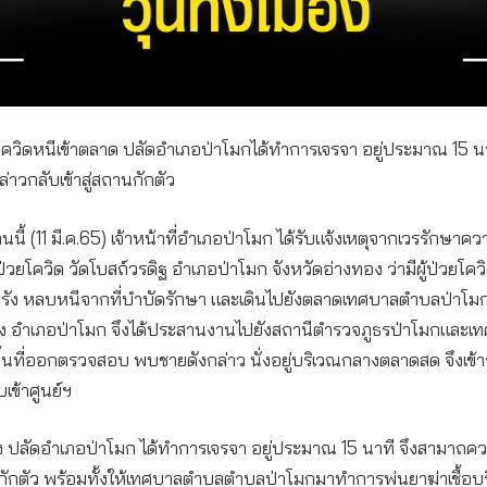
ป่วยโควิดหนีเข้าตลาด ปลัดอำเภอป่าโมกได้ทำการเจรจา อยู่ประมาณ 15 
ล่าวกลับเข้าสู่สถานกักตัว
านนี้ (11 มี.ค.65) เจ้าหน้าที่อำเภอป่าโมก ได้รับแจ้งเหตุจากเวรรักษา
่วยโควิด วัดโบสถ์วรดิฐ อำเภอป่าโมก จังหวัดอ่างทอง ว่ามีผู้ป่วยโคว
เรื้อรัง หลบหนีจากที่บำบัดรักษา และเดินไปยังตลาดเทศบาลตำบลป่าโม
จ้ง อำเภอป่าโมก จึงได้ประสานงานไปยังสถานีตำรวจภูธรป่าโมกและ
งพื้นที่ออกตรวจสอบ พบชายดังกล่าว นั่งอยู่บริเวณกลางตลาดสด จึงเข้า
บเข้าศูนย์ฯ
ง ปลัดอำเภอป่าโมก ได้ทำการเจรจา อยู่ประมาณ 15 นาที จึงสามาถควบค
นกักตัว พร้อมทั้งให้เทศบาลตำบลตำบลป่าโมกมาทำการพ่นยาฆ่าเชื้อบริ