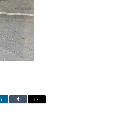
LinkedIn
Tumblr
Email