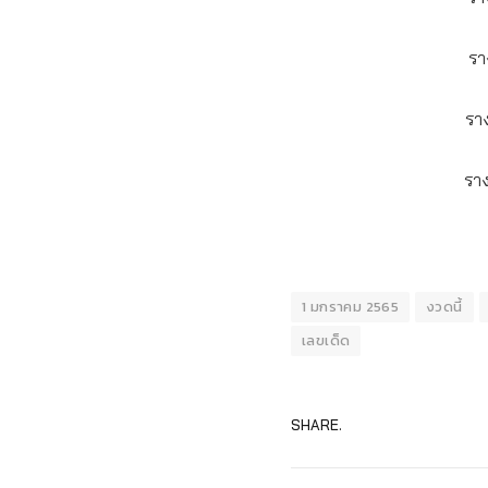
รา
รา
ราง
1 มกราคม 2565
งวดนี้
เลขเด็ด
SHARE.