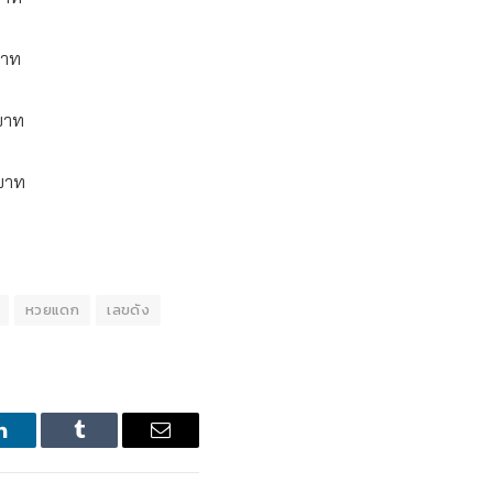
บาท
บาท
 บาท
หวยแดก
เลขดัง
LinkedIn
Tumblr
Email