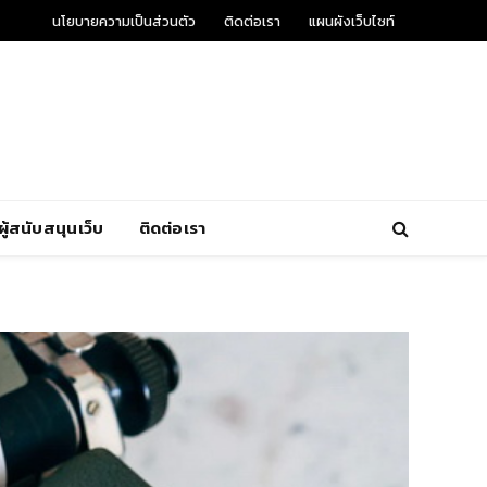
นโยบายความเป็นส่วนตัว
ติดต่อเรา
แผนผังเว็บไซท์
ผู้สนับสนุนเว็บ
ติดต่อเรา