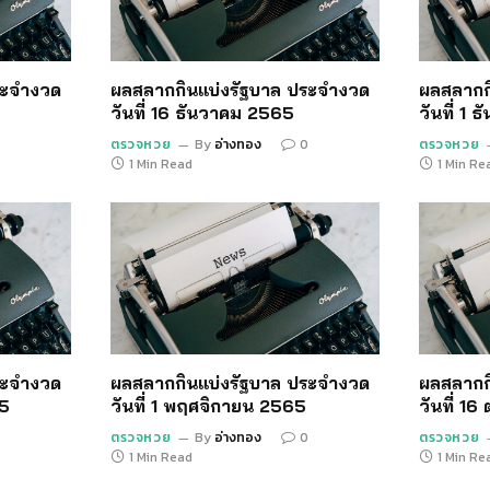
ระจำงวด
ผลสลากกินแบ่งรัฐบาล ประจำงวด
ผลสลากก
วันที่ 16 ธันวาคม 2565
วันที่ 1
0
ตรวจหวย
By
อ่างทอง
0
ตรวจหวย
1 Min Read
1 Min Re
ระจำงวด
ผลสลากกินแบ่งรัฐบาล ประจำงวด
ผลสลากก
65
วันที่ 1 พฤศจิกายน 2565
วันที่ 1
0
ตรวจหวย
By
อ่างทอง
0
ตรวจหวย
1 Min Read
1 Min Re