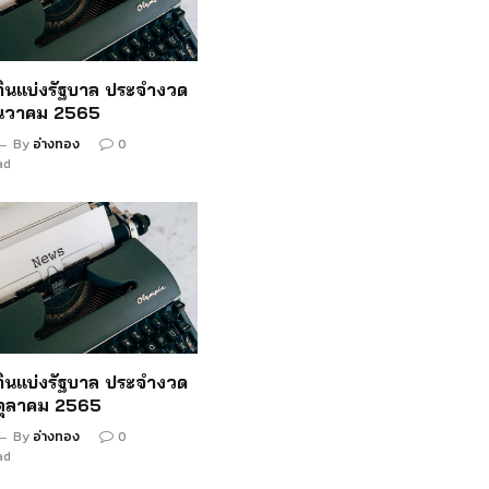
ินแบ่งรัฐบาล ประจำงวด
 ธันวาคม 2565
By
อ่างทอง
0
ad
ินแบ่งรัฐบาล ประจำงวด
6 ตุลาคม 2565
By
อ่างทอง
0
ad