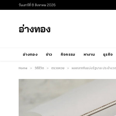
วันเสาร์ที่ 8 สิงหาคม 2026
อ่างทอง
อ่างทอง
ข่าว
กิจกรรม
หางาน
ธุรกิจ
Home
วิถีชีวิต
ตรวจหวย
ผลสลากกินแบ่งรัฐบาล ประจำงวดว
»
»
»