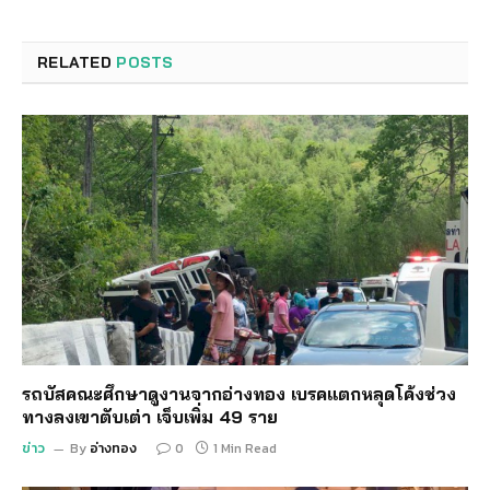
RELATED
POSTS
รถบัสคณะศึกษาดูงานจากอ่างทอง เบรคแตกหลุดโค้งช่วง
ทางลงเขาตับเต่า เจ็บเพิ่ม 49 ราย
ข่าว
By
อ่างทอง
0
1 Min Read