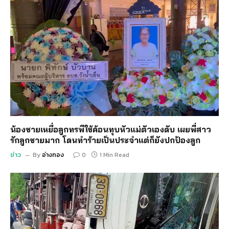
น้องชายเหยื่อลูกทรพีใช้ค้อนทุบหัวแม่ตัวเองดับ เผยพี่สาว
รักลูกชายมาก โดนทำร้ายเป็นประจำแต่ก็ยังปกป้องลูก
ข่าว
By
อ่างทอง
0
1 Min Read