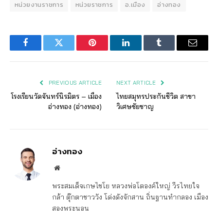
หน่วยงานราชการ
หน่วยราชการ
อ.เมือง
อ่างทอง
Facebook
Twitter
Pinterest
LinkedIn
Tumblr
Email
PREVIOUS ARTICLE
NEXT ARTICLE
โรงเรียนวัดจันทร์นิรมิตร – เมือง
ไทยสมุทรประกันชีวิต สาขา
อ่างทอง (อ่างทอง)
วิเศษชัยชาญ
อ่างทอง
Website
พระสมเด็จเกษไชโย หลวงพ่อโตองค์ใหญ่ วีรไทยใจ
กล้า ตุ๊กตาชาววัง โด่งดังจักสาน ถิ่นฐานทำกลอง เมือง
สองพระนอน