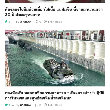
ต้องลองไปชิมก๋วยเตี๋ยวไส้เนื้อ แม่ส้มจีน ที่ขายมานานกว่า
30 ปี ส่งต่อรุ่นหลาน
ข่าว
By
อ่างทอง
0
1 Min Read
กองทัพเรือ ทดสอบขีดความสามารถ “เรือหลวงช้าง”ปฏิบัติ
การในทะเลและยุทธ์สะเทินน้ำสะเทินบก
ข่าว
By
อ่างทอง
0
1 Min Read