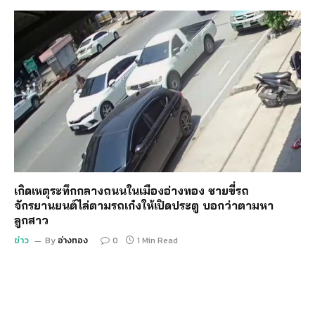
เกิดเหตุระทึกกลางถนนในเมืองอ่างทอง ชายขี่รถ
จักรยานยนต์ไล่ตามรถเก๋งให้เปิดประตู บอกว่าตามหา
ลูกสาว
ข่าว
By
อ่างทอง
0
1 Min Read