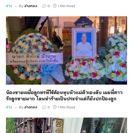
ข่าว
By
อ่างทอง
0
1 Min Read
น้องชายเหยื่อลูกทรพีใช้ค้อนทุบหัวแม่ตัวเองดับ เผยพี่สาว
รักลูกชายมาก โดนทำร้ายเป็นประจำแต่ก็ยังปกป้องลูก
ข่าว
By
อ่างทอง
0
1 Min Read