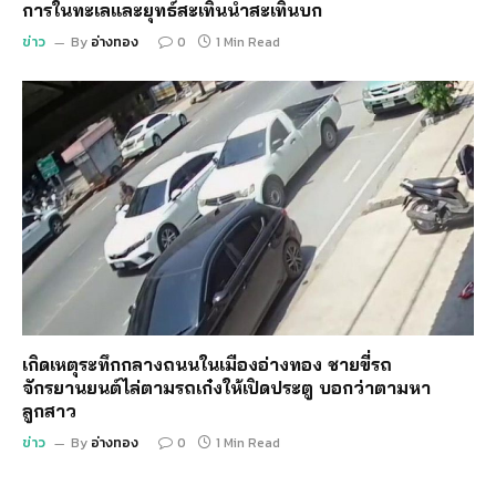
การในทะเลและยุทธ์สะเทินน้ำสะเทินบก
ข่าว
By
อ่างทอง
0
1 Min Read
เกิดเหตุระทึกกลางถนนในเมืองอ่างทอง ชายขี่รถ
จักรยานยนต์ไล่ตามรถเก๋งให้เปิดประตู บอกว่าตามหา
ลูกสาว
ข่าว
By
อ่างทอง
0
1 Min Read