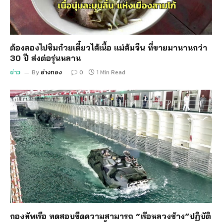
ต้องลองไปชิมก๋วยเตี๋ยวไส้เนื้อ แม่ส้มจีน ที่ขายมานานกว่า
30 ปี ส่งต่อรุ่นหลาน
ข่าว
By
อ่างทอง
0
1 Min Read
กองทัพเรือ ทดสอบขีดความสามารถ “เรือหลวงช้าง”ปฏิบัติ