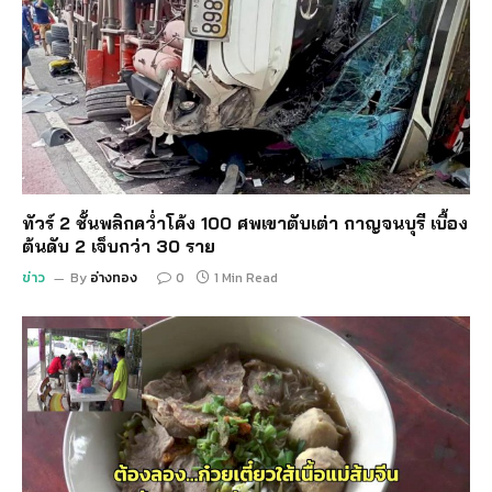
ทัวร์ 2 ชั้นพลิกคว่ำโค้ง 100 ศพเขาตับเต่า กาญจนบุรี เบื้อง
ต้นดับ 2 เจ็บกว่า 30 ราย
ข่าว
By
อ่างทอง
0
1 Min Read