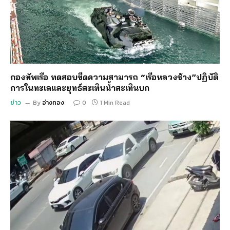
กองทัพเรือ ทดสอบขีดความสามารถ “เรือหลวงช้าง”ปฏิบัติ
การในทะเลและยุทธ์สะเทินน้ำสะเทินบก
ข่าว
By
อ่างทอง
0
1 Min Read