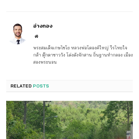
อ่างทอง
Website
พระสมเด็จเกษไชโย หลวงพ่อโตองค์ใหญ่ วีรไทยใจ
กล้า ตุ๊กตาชาววัง โด่งดังจักสาน ถิ่นฐานทำกลอง เมือง
สองพระนอน
RELATED
POSTS