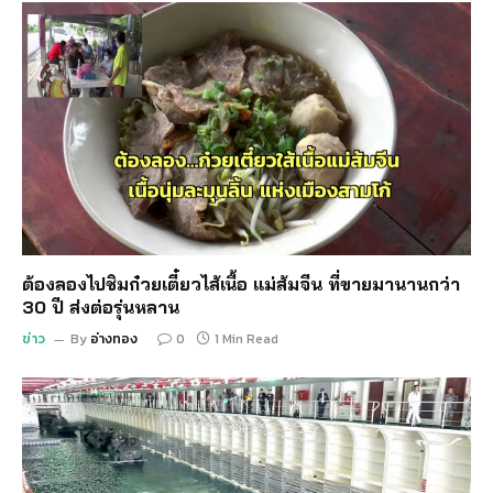
ต้องลองไปชิมก๋วยเตี๋ยวไส้เนื้อ แม่ส้มจีน ที่ขายมานานกว่า
30 ปี ส่งต่อรุ่นหลาน
ข่าว
By
อ่างทอง
0
1 Min Read