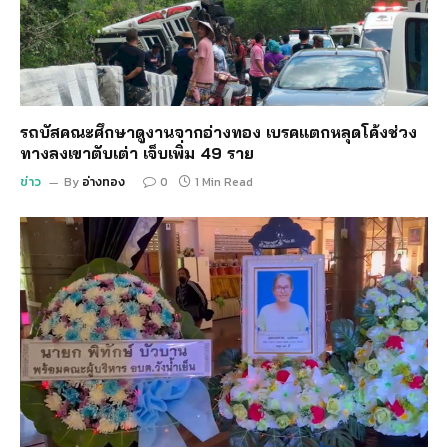
รถบัสคณะศึกษาดูงานจากอ่างทอง เบรคแตกหลุดโค้งช่วง
ทางลงเขาตับเต่า เจ็บเพิ่ม 49 ราย
ข่าว
By
อ่างทอง
0
1 Min Read