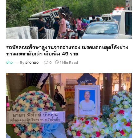
รถบัสคณะศึกษาดูงานจากอ่างทอง เบรคแตกหลุดโค้งช่วง
ทางลงเขาตับเต่า เจ็บเพิ่ม 49 ราย
ข่าว
By
อ่างทอง
0
1 Min Read