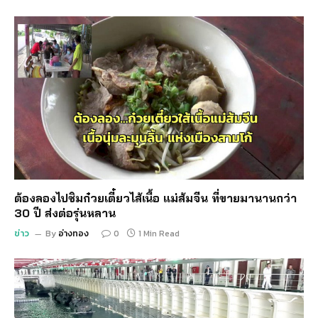
ต้องลองไปชิมก๋วยเตี๋ยวไส้เนื้อ แม่ส้มจีน ที่ขายมานานกว่า
30 ปี ส่งต่อรุ่นหลาน
ข่าว
By
อ่างทอง
0
1 Min Read