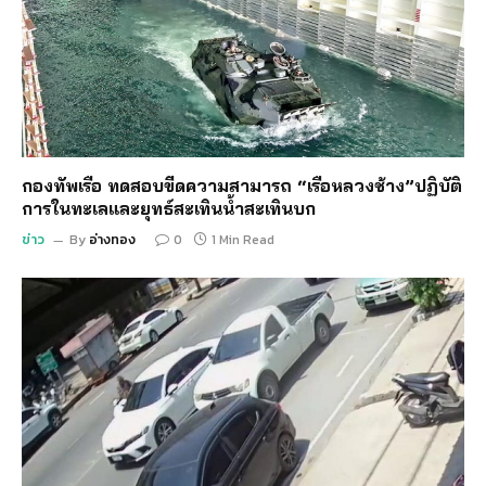
กองทัพเรือ ทดสอบขีดความสามารถ “เรือหลวงช้าง”ปฏิบัติ
การในทะเลและยุทธ์สะเทินน้ำสะเทินบก
ข่าว
By
อ่างทอง
0
1 Min Read