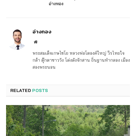
อ่างทอง
อ่างทอง
Website
พระสมเด็จเกษไชโย หลวงพ่อโตองค์ใหญ่ วีรไทยใจ
กล้า ตุ๊กตาชาววัง โด่งดังจักสาน ถิ่นฐานทำกลอง เมือง
สองพระนอน
RELATED
POSTS