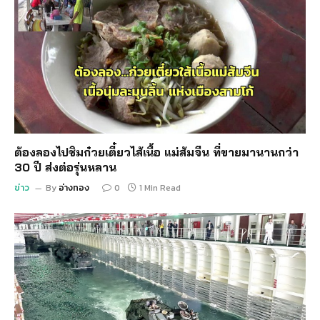
ต้องลองไปชิมก๋วยเตี๋ยวไส้เนื้อ แม่ส้มจีน ที่ขายมานานกว่า
30 ปี ส่งต่อรุ่นหลาน
ข่าว
By
อ่างทอง
0
1 Min Read