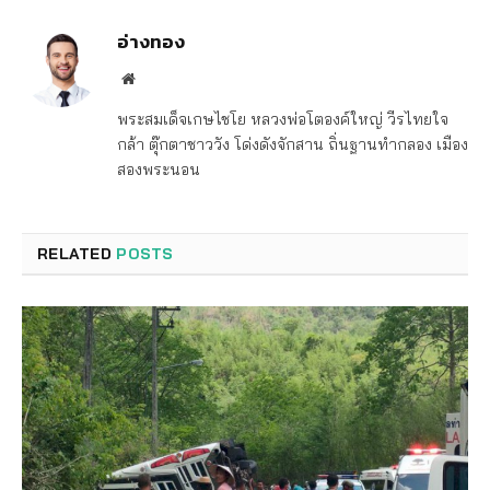
อ่างทอง
Website
พระสมเด็จเกษไชโย หลวงพ่อโตองค์ใหญ่ วีรไทยใจ
กล้า ตุ๊กตาชาววัง โด่งดังจักสาน ถิ่นฐานทำกลอง เมือง
สองพระนอน
RELATED
POSTS