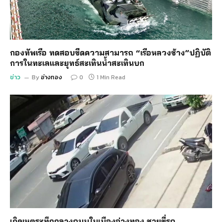
กองทัพเรือ ทดสอบขีดความสามารถ “เรือหลวงช้าง”ปฏิบัติ
การในทะเลและยุทธ์สะเทินน้ำสะเทินบก
ข่าว
By
อ่างทอง
0
1 Min Read
เกิดเหตุระทึกกลางถนนในเมืองอ่างทอง ชายขี่รถ