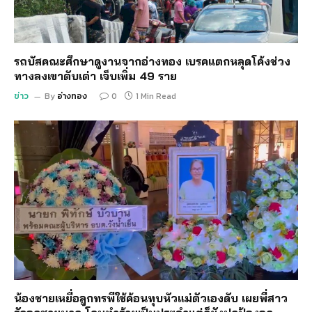
รถบัสคณะศึกษาดูงานจากอ่างทอง เบรคแตกหลุดโค้งช่วง
ทางลงเขาตับเต่า เจ็บเพิ่ม 49 ราย
ข่าว
By
อ่างทอง
0
1 Min Read
น้องชายเหยื่อลูกทรพีใช้ค้อนทุบหัวแม่ตัวเองดับ เผยพี่สาว