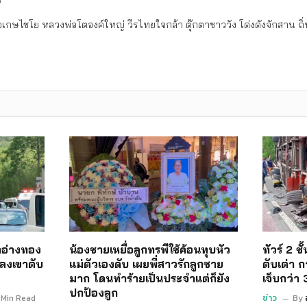
ง
เกษไชโย หลวงพ่อโตองค์ใหญ่ วีรไทยใจกล้า ตุ๊กตาชาววัง โด่งดังจักสาน 
อ่างทอง
น้องชายเหยื่อลูกทรพีใช้ค้อนทุบหัว
ทัวร์ 2 ช
ลงเขาตับ
แม่ตัวเองดับ เผยพี่สาวรักลูกชาย
ตับเต่า ก
มาก โดนทำร้ายเป็นประจำแต่ก็ยัง
เจ็บกว่า
ปกป้องลูก
 Min Read
ข่าว
By