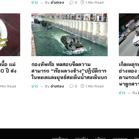
ข่าว
By
อ่างทอง
0
1 Min Read
นื้อ แม่
กองทัพเรือ ทดสอบขีดความ
เกิดเหตุ
0 ปี ส่ง
สามารถ “เรือหลวงช้าง”ปฏิบัติการ
อ่างทอง 
ในทะเลและยุทธ์สะเทินน้ำสะเทินบก
ตามรถเก๋
หาลูกสา
 Min Read
ข่าว
By
อ่างทอง
0
1 Min Read
ข่าว
By
การศึกษา
ก่อสร้าง
บริการ
กฏหมาย
ท่อ