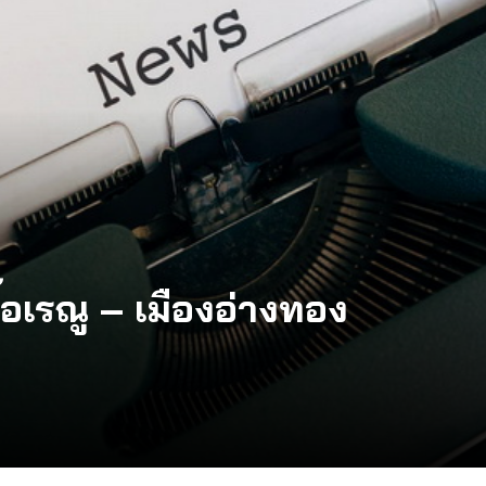
ื้อเรณู – เมืองอ่างทอง