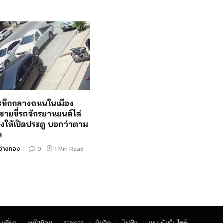
ระทึกกลางถนนในเมือง
ชายขี่รถจักรยานยนต์ไล่
งให้เปิดประตู บอกว่าตาม
ว
อ่างทอง
0
1 Min Read
งเที่ยว
พนัสนิคม
ราชการ
ผู้ผลิต
ไฟฟ้า
แผนผังเว็บไซท์