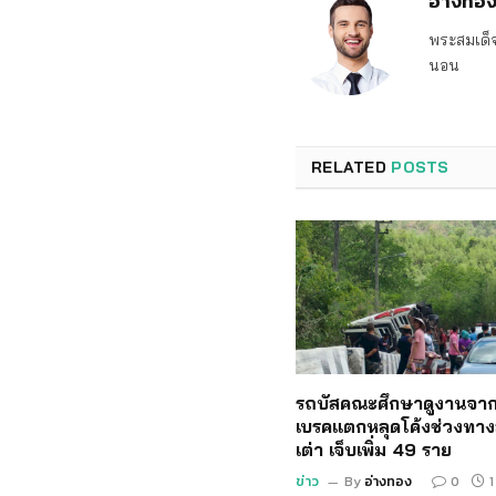
อ่างทอ
พระสมเด็จ
นอน
RELATED
POSTS
รถบัสคณะศึกษาดูงานจาก
เบรคแตกหลุดโค้งช่วงทาง
เต่า เจ็บเพิ่ม 49 ราย
ข่าว
By
อ่างทอง
0
1