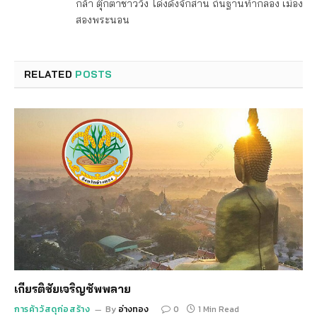
กล้า ตุ๊กตาชาววัง โด่งดังจักสาน ถิ่นฐานทำกลอง เมือง
สองพระนอน
RELATED
POSTS
เกียรติชัยเจริญซัพพลาย
การค้าวัสดุก่อสร้าง
By
อ่างทอง
0
1 Min Read