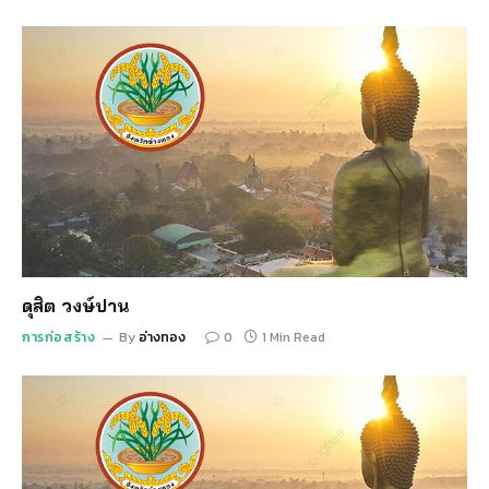
ดุสิต วงษ์ปาน
การก่อสร้าง
By
อ่างทอง
0
1 Min Read