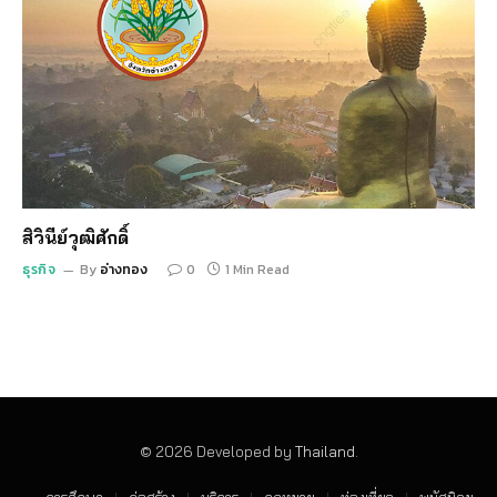
สิวินีย์วุฒิศักดิ์
ธุรกิจ
By
อ่างทอง
0
1 Min Read
© 2026 Developed by
Thailand
.
การศึกษา
ก่อสร้าง
บริการ
กฏหมาย
ท่องเที่ยว
พนัสนิคม