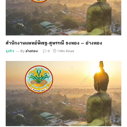
สำนักงานแพทย์พิเชฐ-สุพรรณี ธงทอง – อ่างทอง
ธุรกิจ
By
อ่างทอง
0
1 Min Read