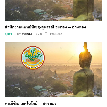
สำนักงานแพทย์พิเชฐ-สุพรรณี ธงทอง – อ่างทอง
ธุรกิจ
By
อ่างทอง
0
1 Min Read
หจ.อีซีเอ เทคโนโลยี – อ่างทอง