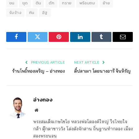
ขน
ขุด
ดิน
ตัก
ทราย
พร้อมถม
ย้าย
รับจ้าง
หิน
อิฐ
Facebook
Twitter
Pinterest
LinkedIn
Tumblr
Email
PREVIOUS ARTICLE
NEXT ARTICLE
ร้านโพธิ์ทองเจริญ – อ่างทอง
ตี๋ปลาเผา โดยนางอารี จินหิรัญ
อ่างทอง
Website
พระสมเด็จเกษไชโย หลวงพ่อโตองค์ใหญ่ วีรไทยใจ
กล้า ตุ๊กตาชาววัง โด่งดังจักสาน ถิ่นฐานทำกลอง เมือง
สองพระนอน