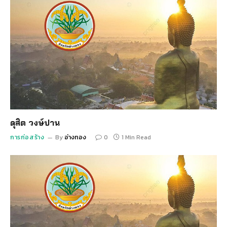
ดุสิต วงษ์ปาน
การก่อสร้าง
By
อ่างทอง
0
1 Min Read