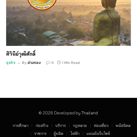
สิวินีย์วุฒิศักดิ์
ธุรกิจ
By
อ่างทอง
0
1 Min Read
© 2026 Developed by
Thailand
.
การศึกษา
ก่อสร้าง
บริการ
กฏหมาย
ท่องเที่ยว
พนัสนิคม
ราชการ
ผู้ผลิต
ไฟฟ้า
แผนผังเว็บไซท์