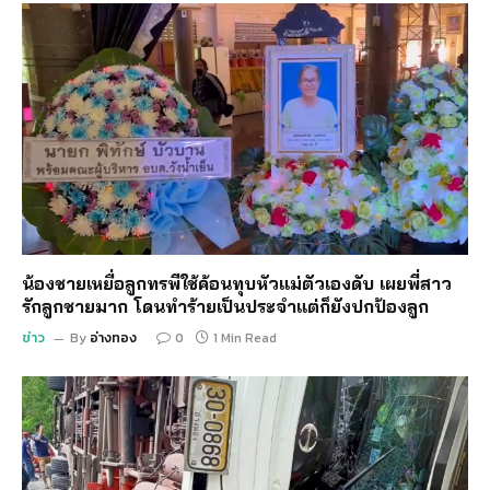
น้องชายเหยื่อลูกทรพีใช้ค้อนทุบหัวแม่ตัวเองดับ เผยพี่สาว
รักลูกชายมาก โดนทำร้ายเป็นประจำแต่ก็ยังปกป้องลูก
ข่าว
By
อ่างทอง
0
1 Min Read