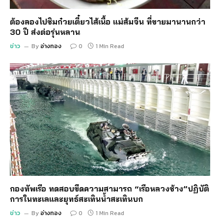
ต้องลองไปชิมก๋วยเตี๋ยวไส้เนื้อ แม่ส้มจีน ที่ขายมานานกว่า
30 ปี ส่งต่อรุ่นหลาน
ข่าว
By
อ่างทอง
0
1 Min Read
กองทัพเรือ ทดสอบขีดความสามารถ “เรือหลวงช้าง”ปฏิบัติ
การในทะเลและยุทธ์สะเทินน้ำสะเทินบก
ข่าว
By
อ่างทอง
0
1 Min Read