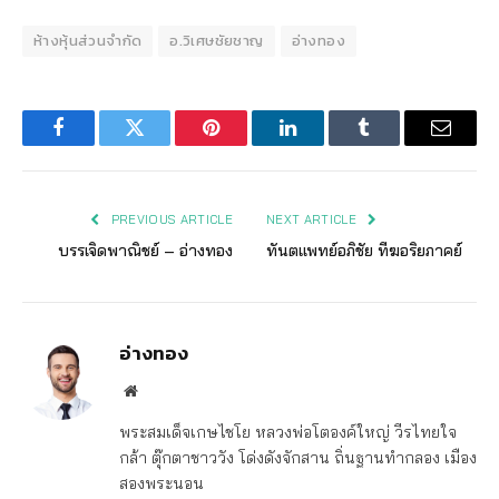
ห้างหุ้นส่วนจำกัด
อ.วิเศษชัยชาญ
อ่างทอง
Facebook
Twitter
Pinterest
LinkedIn
Tumblr
Email
PREVIOUS ARTICLE
NEXT ARTICLE
บรรเจิดพาณิชย์ – อ่างทอง
ทันตแพทย์อภิชัย ทีฆอริยภาคย์
อ่างทอง
Website
พระสมเด็จเกษไชโย หลวงพ่อโตองค์ใหญ่ วีรไทยใจ
กล้า ตุ๊กตาชาววัง โด่งดังจักสาน ถิ่นฐานทำกลอง เมือง
สองพระนอน