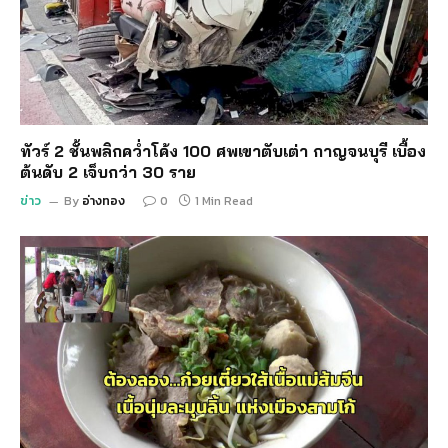
ทัวร์ 2 ชั้นพลิกคว่ำโค้ง 100 ศพเขาตับเต่า กาญจนบุรี เบื้อง
ต้นดับ 2 เจ็บกว่า 30 ราย
ข่าว
By
อ่างทอง
0
1 Min Read