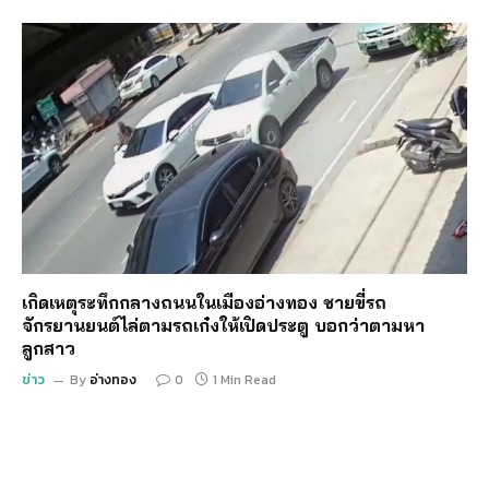
เกิดเหตุระทึกกลางถนนในเมืองอ่างทอง ชายขี่รถ
จักรยานยนต์ไล่ตามรถเก๋งให้เปิดประตู บอกว่าตามหา
ลูกสาว
ข่าว
By
อ่างทอง
0
1 Min Read