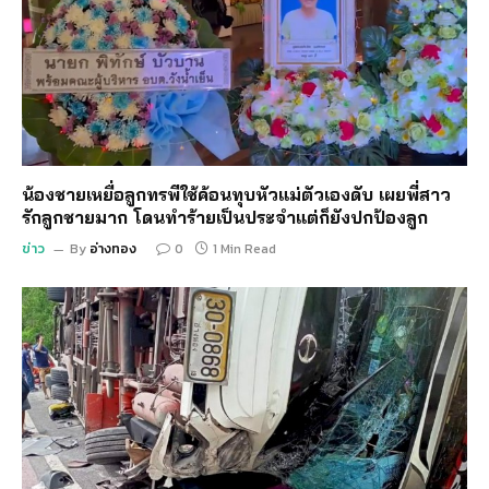
น้องชายเหยื่อลูกทรพีใช้ค้อนทุบหัวแม่ตัวเองดับ เผยพี่สาว
รักลูกชายมาก โดนทำร้ายเป็นประจำแต่ก็ยังปกป้องลูก
ข่าว
By
อ่างทอง
0
1 Min Read