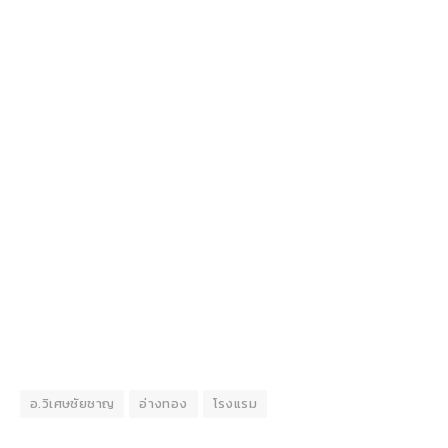
อ.วิเศษชัยชาญ
อ่างทอง
โรงแรม