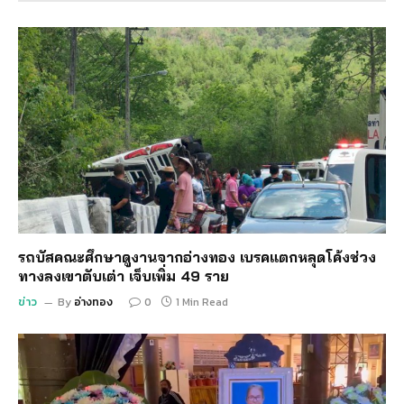
รถบัสคณะศึกษาดูงานจากอ่างทอง เบรคแตกหลุดโค้งช่วง
ทางลงเขาตับเต่า เจ็บเพิ่ม 49 ราย
ข่าว
By
อ่างทอง
0
1 Min Read