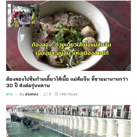
ต้องลองไปชิมก๋วยเตี๋ยวไส้เนื้อ แม่ส้มจีน ที่ขายมานานกว่า
30 ปี ส่งต่อรุ่นหลาน
ข่าว
By
อ่างทอง
0
1 Min Read