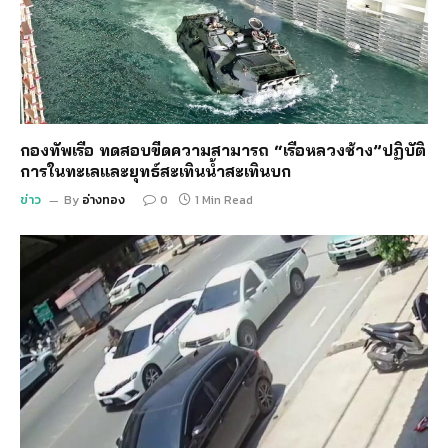
กองทัพเรือ ทดสอบขีดความสามารถ “เรือหลวงช้าง”ปฏิบัติ
การในทะเลและยุทธ์สะเทินน้ำสะเทินบก
ข่าว
By
อ่างทอง
0
1 Min Read