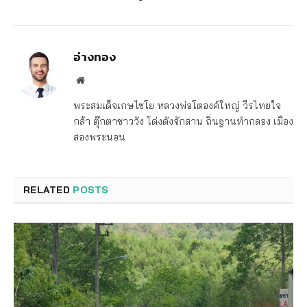
อ่างทอง
Website
พระสมเด็จเกษไชโย หลวงพ่อโตองค์ใหญ่ วีรไทยใจ
กล้า ตุ๊กตาชาววัง โด่งดังจักสาน ถิ่นฐานทำกลอง เมือง
สองพระนอน
RELATED
POSTS