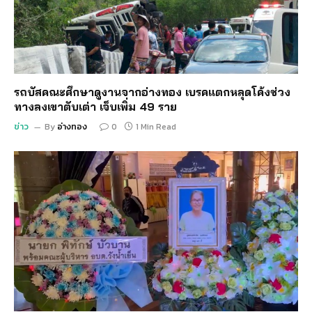
รถบัสคณะศึกษาดูงานจากอ่างทอง เบรคแตกหลุดโค้งช่วง
ทางลงเขาตับเต่า เจ็บเพิ่ม 49 ราย
ข่าว
By
อ่างทอง
0
1 Min Read