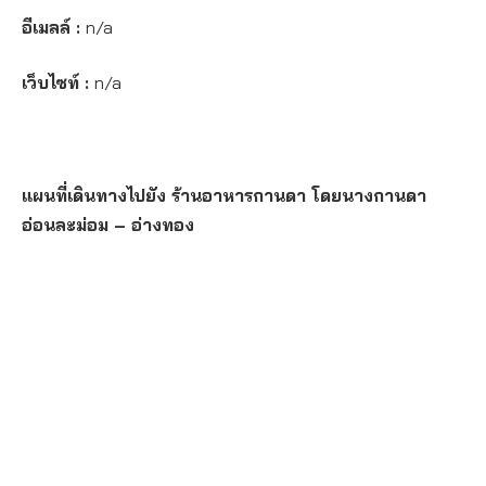
อีเมลล์ :
n/a
เว็บไซท์ :
n/a
แผนที่เดินทางไปยัง ร้านอาหารกานดา โดยนางกานดา
อ่อนละม่อม – อ่างทอง