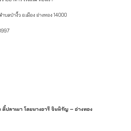
1 ตำบลป่างิ้ว อ.เมือง อ่างทอง 14000
3997
ง ตี๋ปลาเผา โดยนางอารี จินหิรัญ – อ่างทอง