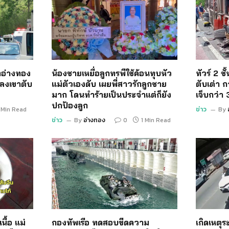
อ่างทอง
น้องชายเหยื่อลูกทรพีใช้ค้อนทุบหัว
ทัวร์ 2 ช
ลงเขาตับ
แม่ตัวเองดับ เผยพี่สาวรักลูกชาย
ตับเต่า ก
มาก โดนทำร้ายเป็นประจำแต่ก็ยัง
เจ็บกว่า
ปกป้องลูก
 Min Read
ข่าว
By
ข่าว
By
อ่างทอง
0
1 Min Read
นื้อ แม่
กองทัพเรือ ทดสอบขีดความ
เกิดเหตุ