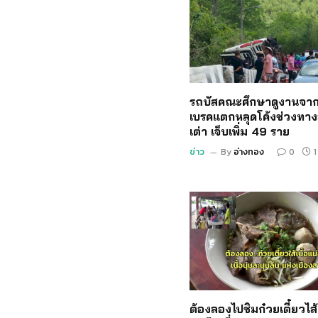
รถบัสคณะศึกษาดูงานจาก
เบรคแตกหลุดโค้งช่วงทาง
เต่า เจ็บเพิ่ม 49 ราย
ข่าว
By
อ่างทอง
0
1
ต้องลองไปชิมก๋วยเตี๋ยวไส้เ