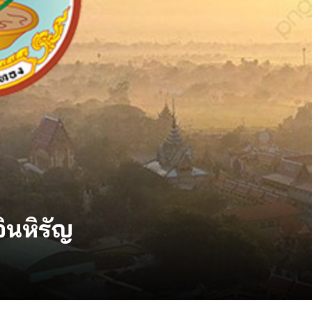
ินหิรัญ