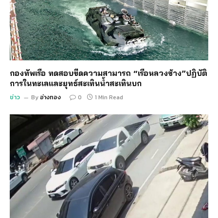
กองทัพเรือ ทดสอบขีดความสามารถ “เรือหลวงช้าง”ปฏิบัติ
การในทะเลและยุทธ์สะเทินน้ำสะเทินบก
ข่าว
By
อ่างทอง
0
1 Min Read