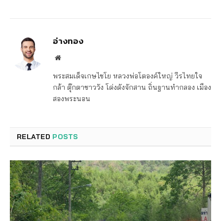
อ่างทอง
Website
พระสมเด็จเกษไชโย หลวงพ่อโตองค์ใหญ่ วีรไทยใจ
กล้า ตุ๊กตาชาววัง โด่งดังจักสาน ถิ่นฐานทำกลอง เมือง
สองพระนอน
RELATED
POSTS