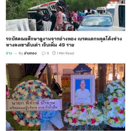
รถบัสคณะศึกษาดูงานจากอ่างทอง เบรคแตกหลุดโค้งช่วง
ทางลงเขาตับเต่า เจ็บเพิ่ม 49 ราย
ข่าว
By
อ่างทอง
0
1 Min Read