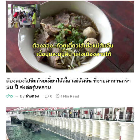
ต้องลองไปชิมก๋วยเตี๋ยวไส้เนื้อ แม่ส้มจีน ที่ขายมานานกว่า
30 ปี ส่งต่อรุ่นหลาน
ข่าว
By
อ่างทอง
0
1 Min Read