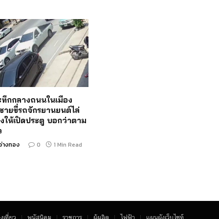
ระทึกกลางถนนในเมือง
ชายขี่รถจักรยานยนต์ไล่
งให้เปิดประตู บอกว่าตาม
ว
อ่างทอง
0
1 Min Read
งเที่ยว
พนัสนิคม
ราชการ
ผู้ผลิต
ไฟฟ้า
แผนผังเว็บไซท์