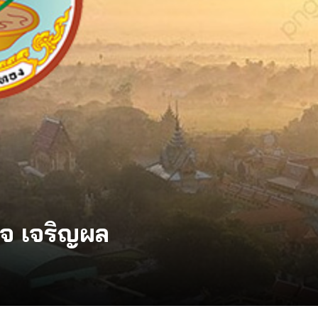
จ เจริญผล