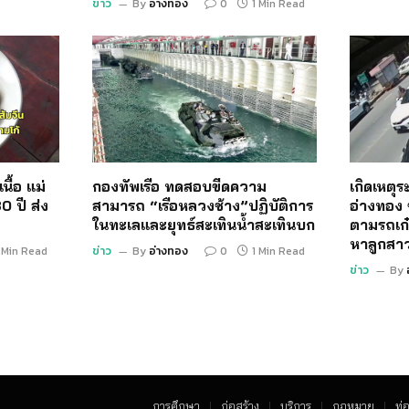
ข่าว
By
อ่างทอง
0
1 Min Read
นื้อ แม่
กองทัพเรือ ทดสอบขีดความ
เกิดเหตุ
0 ปี ส่ง
สามารถ “เรือหลวงช้าง”ปฏิบัติการ
อ่างทอง 
ในทะเลและยุทธ์สะเทินน้ำสะเทินบก
ตามรถเก๋
หาลูกสา
 Min Read
ข่าว
By
อ่างทอง
0
1 Min Read
ข่าว
By
การศึกษา
ก่อสร้าง
บริการ
กฏหมาย
ท่อ