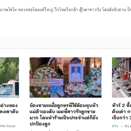
เกษไชโย หลวงพ่อโตองค์ใหญ่ วีรไทยใจกล้า ตุ๊กตาชาววัง โด่งดังจักสาน 
อ่างทอง
น้องชายเหยื่อลูกทรพีใช้ค้อนทุบหัว
ทัวร์ 2 ช
ลงเขาตับ
แม่ตัวเองดับ เผยพี่สาวรักลูกชาย
ตับเต่า ก
มาก โดนทำร้ายเป็นประจำแต่ก็ยัง
เจ็บกว่า
ปกป้องลูก
 Min Read
ข่าว
By