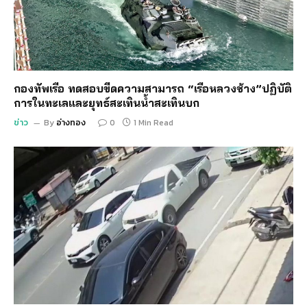
กองทัพเรือ ทดสอบขีดความสามารถ “เรือหลวงช้าง”ปฏิบัติ
การในทะเลและยุทธ์สะเทินน้ำสะเทินบก
ข่าว
By
อ่างทอง
0
1 Min Read