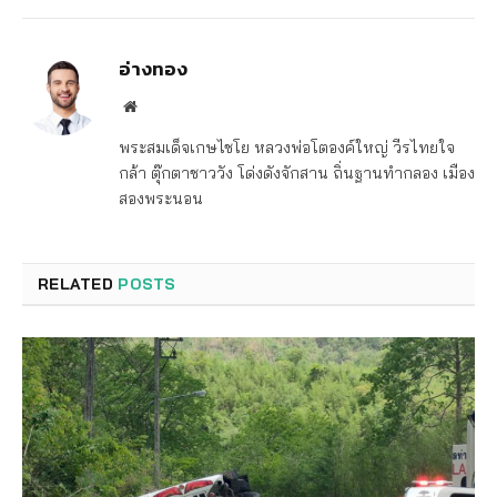
อ่างทอง
Website
พระสมเด็จเกษไชโย หลวงพ่อโตองค์ใหญ่ วีรไทยใจ
กล้า ตุ๊กตาชาววัง โด่งดังจักสาน ถิ่นฐานทำกลอง เมือง
สองพระนอน
RELATED
POSTS