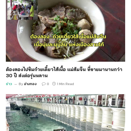
ต้องลองไปชิมก๋วยเตี๋ยวไส้เนื้อ แม่ส้มจีน ที่ขายมานานกว่า
30 ปี ส่งต่อรุ่นหลาน
ข่าว
By
อ่างทอง
0
1 Min Read