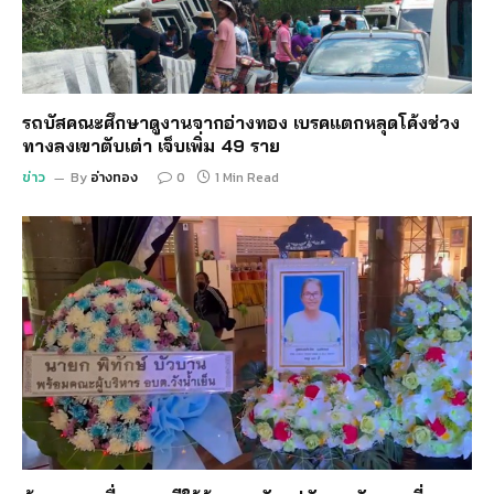
รถบัสคณะศึกษาดูงานจากอ่างทอง เบรคแตกหลุดโค้งช่วง
ทางลงเขาตับเต่า เจ็บเพิ่ม 49 ราย
ข่าว
By
อ่างทอง
0
1 Min Read