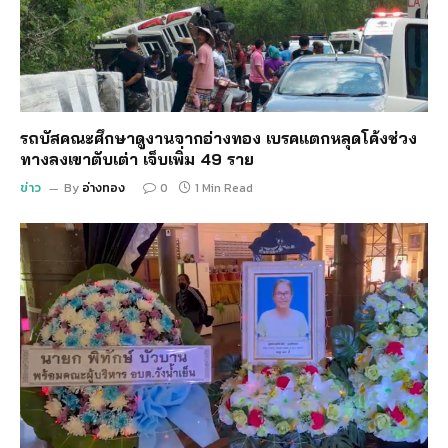
รถบัสคณะศึกษาดูงานจากอ่างทอง เบรคแตกหลุดโค้งช่วง
ทางลงเขาตับเต่า เจ็บเพิ่ม 49 ราย
ข่าว
By
อ่างทอง
0
1 Min Read