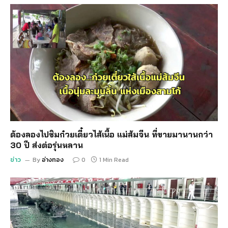
ต้องลองไปชิมก๋วยเตี๋ยวไส้เนื้อ แม่ส้มจีน ที่ขายมานานกว่า
30 ปี ส่งต่อรุ่นหลาน
ข่าว
By
อ่างทอง
0
1 Min Read