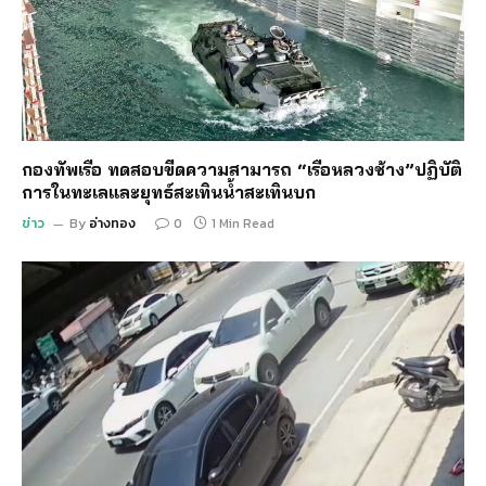
กองทัพเรือ ทดสอบขีดความสามารถ “เรือหลวงช้าง”ปฏิบัติ
การในทะเลและยุทธ์สะเทินน้ำสะเทินบก
ข่าว
By
อ่างทอง
0
1 Min Read