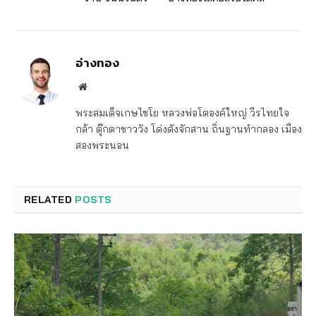
อ่างทอง
Website
พระสมเด็จเกษไชโย หลวงพ่อโตองค์ใหญ่ วีรไทยใจ
กล้า ตุ๊กตาชาววัง โด่งดังจักสาน ถิ่นฐานทำกลอง เมือง
สองพระนอน
RELATED
POSTS