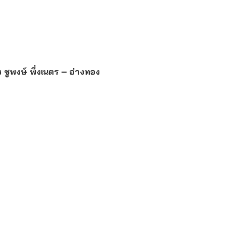
ง ชูพงษ์ พึ่งเนตร – อ่างทอง