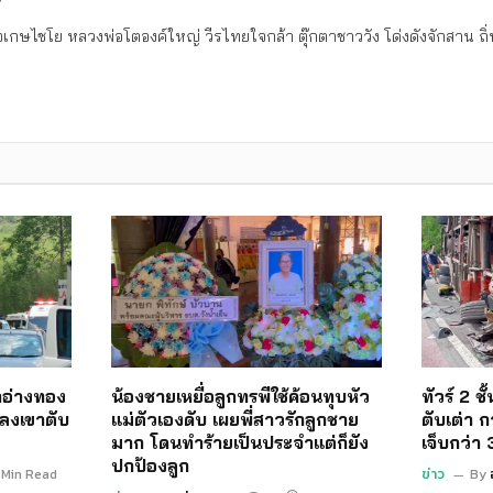
เกษไชโย หลวงพ่อโตองค์ใหญ่ วีรไทยใจกล้า ตุ๊กตาชาววัง โด่งดังจักสาน 
อ่างทอง
น้องชายเหยื่อลูกทรพีใช้ค้อนทุบหัว
ทัวร์ 2 ช
ลงเขาตับ
แม่ตัวเองดับ เผยพี่สาวรักลูกชาย
ตับเต่า ก
มาก โดนทำร้ายเป็นประจำแต่ก็ยัง
เจ็บกว่า
ปกป้องลูก
 Min Read
ข่าว
By