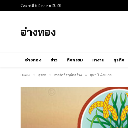
วันเสาร์ที่ 8 สิงหาคม 2026
อ่างทอง
อ่างทอง
ข่าว
กิจกรรม
หางาน
ธุรกิจ
Home
ธุรกิจ
การค้าวัสดุก่อสร้าง
ชูพงษ์ พึ่งเนตร
»
»
»