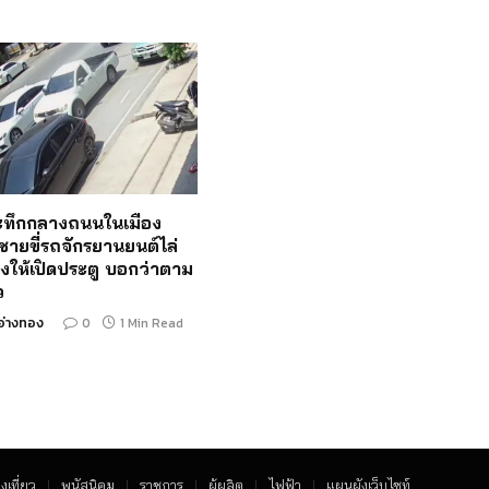
ระทึกกลางถนนในเมือง
ชายขี่รถจักรยานยนต์ไล่
งให้เปิดประตู บอกว่าตาม
ว
อ่างทอง
0
1 Min Read
งเที่ยว
พนัสนิคม
ราชการ
ผู้ผลิต
ไฟฟ้า
แผนผังเว็บไซท์