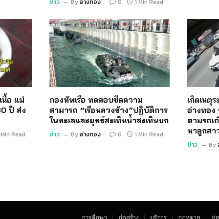
ข่าว
By
อ่างทอง
0
1 Min Read
นื้อ แม่
กองทัพเรือ ทดสอบขีดความ
เกิดเหตุ
0 ปี ส่ง
สามารถ “เรือหลวงช้าง”ปฏิบัติการ
อ่างทอง 
ในทะเลและยุทธ์สะเทินน้ำสะเทินบก
ตามรถเก๋
หาลูกสา
 Min Read
ข่าว
By
อ่างทอง
0
1 Min Read
ข่าว
By
การศึกษา
ก่อสร้าง
บริการ
กฏหมาย
ท่อ