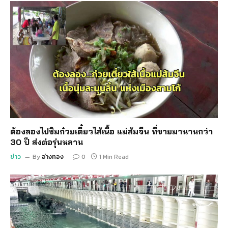
ต้องลองไปชิมก๋วยเตี๋ยวไส้เนื้อ แม่ส้มจีน ที่ขายมานานกว่า
30 ปี ส่งต่อรุ่นหลาน
ข่าว
By
อ่างทอง
0
1 Min Read