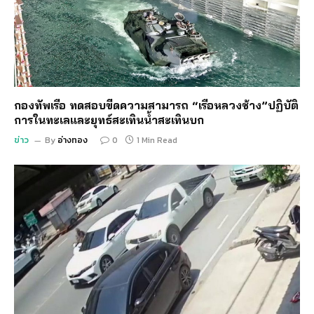
กองทัพเรือ ทดสอบขีดความสามารถ “เรือหลวงช้าง”ปฏิบัติ
การในทะเลและยุทธ์สะเทินน้ำสะเทินบก
ข่าว
By
อ่างทอง
0
1 Min Read