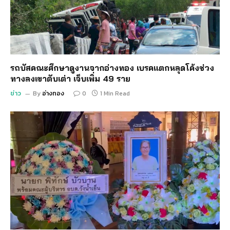
รถบัสคณะศึกษาดูงานจากอ่างทอง เบรคแตกหลุดโค้งช่วง
ทางลงเขาตับเต่า เจ็บเพิ่ม 49 ราย
ข่าว
By
อ่างทอง
0
1 Min Read