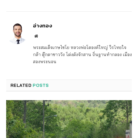
อ่างทอง
Website
พระสมเด็จเกษไชโย หลวงพ่อโตองค์ใหญ่ วีรไทยใจ
กล้า ตุ๊กตาชาววัง โด่งดังจักสาน ถิ่นฐานทำกลอง เมือง
สองพระนอน
RELATED
POSTS