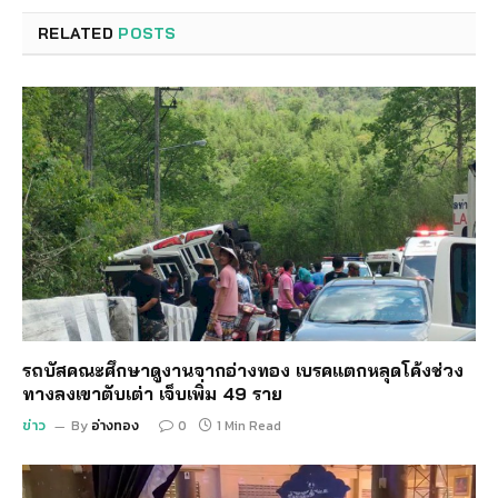
RELATED
POSTS
รถบัสคณะศึกษาดูงานจากอ่างทอง เบรคแตกหลุดโค้งช่วง
ทางลงเขาตับเต่า เจ็บเพิ่ม 49 ราย
ข่าว
By
อ่างทอง
0
1 Min Read