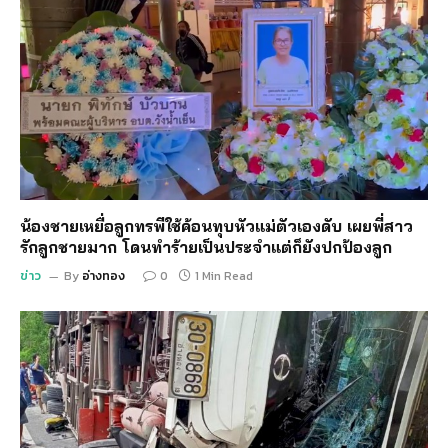
น้องชายเหยื่อลูกทรพีใช้ค้อนทุบหัวแม่ตัวเองดับ เผยพี่สาว
รักลูกชายมาก โดนทำร้ายเป็นประจำแต่ก็ยังปกป้องลูก
ข่าว
By
อ่างทอง
0
1 Min Read