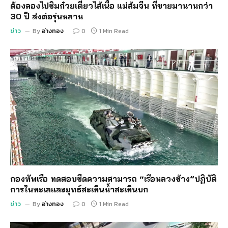
ต้องลองไปชิมก๋วยเตี๋ยวไส้เนื้อ แม่ส้มจีน ที่ขายมานานกว่า
30 ปี ส่งต่อรุ่นหลาน
ข่าว
By
อ่างทอง
0
1 Min Read
กองทัพเรือ ทดสอบขีดความสามารถ “เรือหลวงช้าง”ปฏิบัติ
การในทะเลและยุทธ์สะเทินน้ำสะเทินบก
ข่าว
By
อ่างทอง
0
1 Min Read