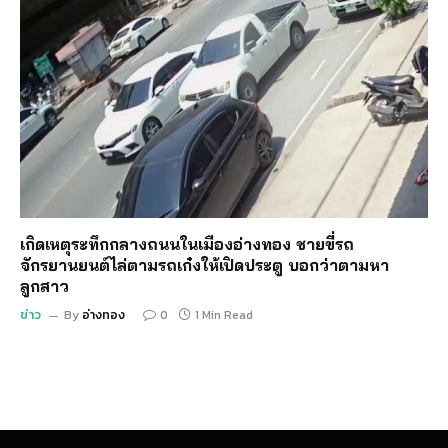
เกิดเหตุระทึกกลางถนนในเมืองอ่างทอง ชายขี่รถ
จักรยานยนต์ไล่ตามรถเก๋งให้เปิดประตู บอกว่าตามหา
ลูกสาว
ข่าว
By
อ่างทอง
0
1 Min Read