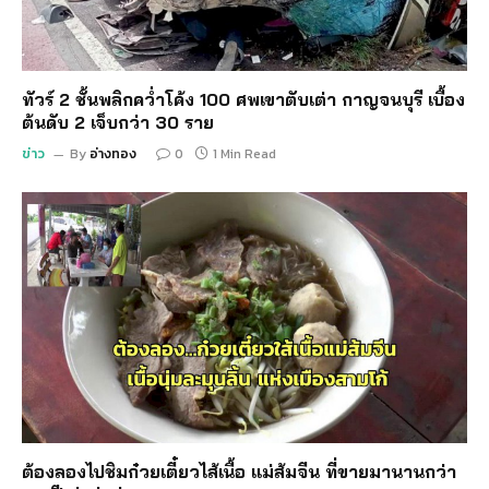
ทัวร์ 2 ชั้นพลิกคว่ำโค้ง 100 ศพเขาตับเต่า กาญจนบุรี เบื้อง
ต้นดับ 2 เจ็บกว่า 30 ราย
ข่าว
By
อ่างทอง
0
1 Min Read
ต้องลองไปชิมก๋วยเตี๋ยวไส้เนื้อ แม่ส้มจีน ที่ขายมานานกว่า