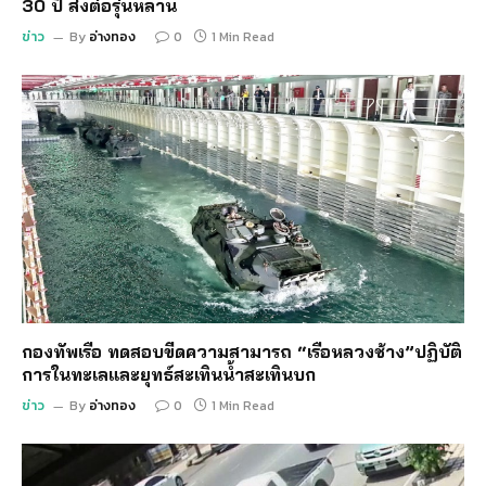
30 ปี ส่งต่อรุ่นหลาน
ข่าว
By
อ่างทอง
0
1 Min Read
กองทัพเรือ ทดสอบขีดความสามารถ “เรือหลวงช้าง”ปฏิบัติ
การในทะเลและยุทธ์สะเทินน้ำสะเทินบก
ข่าว
By
อ่างทอง
0
1 Min Read