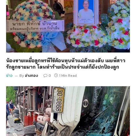
น้องชายเหยื่อลูกทรพีใช้ค้อนทุบหัวแม่ตัวเองดับ เผยพี่สาว
รักลูกชายมาก โดนทำร้ายเป็นประจำแต่ก็ยังปกป้องลูก
ข่าว
By
อ่างทอง
0
1 Min Read