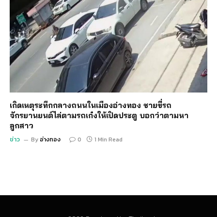
เกิดเหตุระทึกกลางถนนในเมืองอ่างทอง ชายขี่รถ
จักรยานยนต์ไล่ตามรถเก๋งให้เปิดประตู บอกว่าตามหา
ลูกสาว
ข่าว
By
อ่างทอง
0
1 Min Read