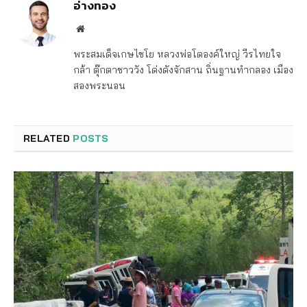
อ่างทอง
Website
พระสมเด็จเกษไชโย หลวงพ่อโตองค์ใหญ่ วีรไทยใจ
กล้า ตุ๊กตาชาววัง โด่งดังจักสาน ถิ่นฐานทำกลอง เมือง
สองพระนอน
RELATED
POSTS