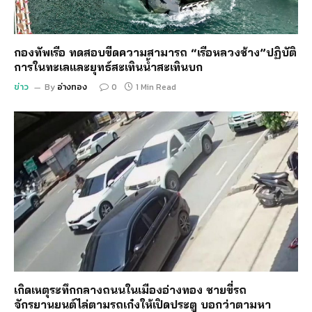
กองทัพเรือ ทดสอบขีดความสามารถ “เรือหลวงช้าง”ปฏิบัติ
การในทะเลและยุทธ์สะเทินน้ำสะเทินบก
ข่าว
By
อ่างทอง
0
1 Min Read
เกิดเหตุระทึกกลางถนนในเมืองอ่างทอง ชายขี่รถ
จักรยานยนต์ไล่ตามรถเก๋งให้เปิดประตู บอกว่าตามหา