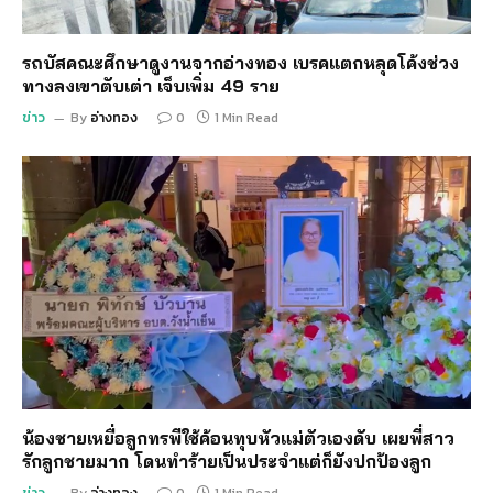
รถบัสคณะศึกษาดูงานจากอ่างทอง เบรคแตกหลุดโค้งช่วง
ทางลงเขาตับเต่า เจ็บเพิ่ม 49 ราย
ข่าว
By
อ่างทอง
0
1 Min Read
น้องชายเหยื่อลูกทรพีใช้ค้อนทุบหัวแม่ตัวเองดับ เผยพี่สาว
รักลูกชายมาก โดนทำร้ายเป็นประจำแต่ก็ยังปกป้องลูก
ข่าว
By
อ่างทอง
0
1 Min Read