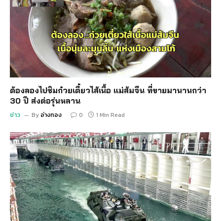
ต้องลองไปชิมก๋วยเตี๋ยวไส้เนื้อ แม่ส้มจีน ที่ขายมานานกว่า
30 ปี ส่งต่อรุ่นหลาน
ข่าว
By
อ่างทอง
0
1 Min Read