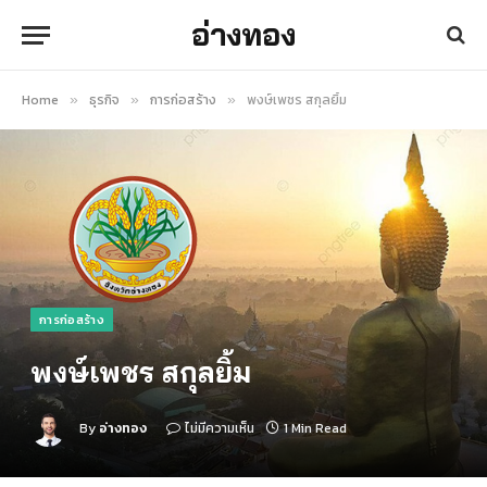
อ่างทอง
Home
ธุรกิจ
การก่อสร้าง
พงษ์เพชร สกุลยิ้ม
»
»
»
การก่อสร้าง
พงษ์เพชร สกุลยิ้ม
By
อ่างทอง
ไม่มีความเห็น
1 Min Read