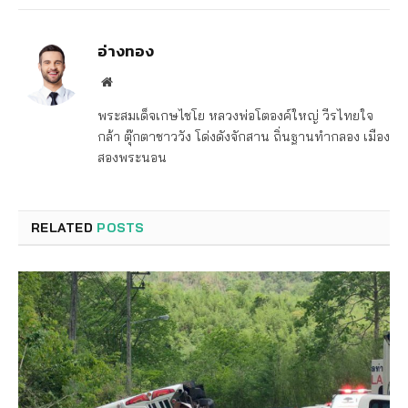
อ่างทอง
Website
พระสมเด็จเกษไชโย หลวงพ่อโตองค์ใหญ่ วีรไทยใจ
กล้า ตุ๊กตาชาววัง โด่งดังจักสาน ถิ่นฐานทำกลอง เมือง
สองพระนอน
RELATED
POSTS