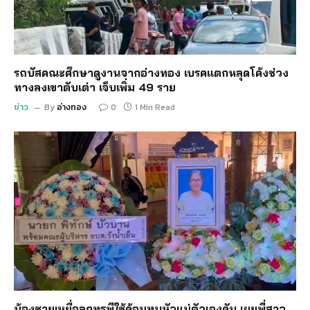
รถบัสคณะศึกษาดูงานจากอ่างทอง เบรคแตกหลุดโค้งช่วง
ทางลงเขาตับเต่า เจ็บเพิ่ม 49 ราย
ข่าว
By
อ่างทอง
0
1 Min Read
น้องชายเหยื่อลูกทรพีใช้ค้อนทุบหัวแม่ตัวเองดับ เผยพี่สาว