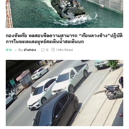
กองทัพเรือ ทดสอบขีดความสามารถ “เรือหลวงช้าง”ปฏิบัติ
การในทะเลและยุทธ์สะเทินน้ำสะเทินบก
ข่าว
By
อ่างทอง
0
1 Min Read