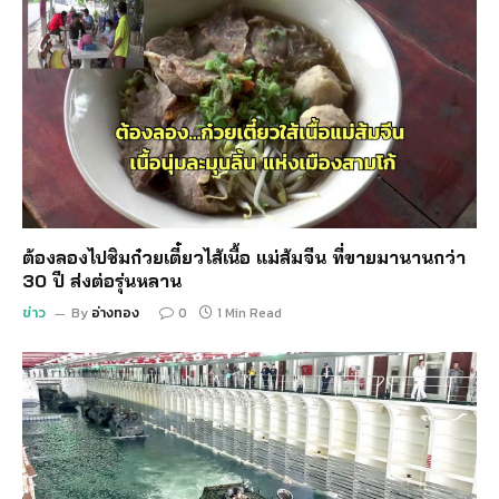
ต้องลองไปชิมก๋วยเตี๋ยวไส้เนื้อ แม่ส้มจีน ที่ขายมานานกว่า
30 ปี ส่งต่อรุ่นหลาน
ข่าว
By
อ่างทอง
0
1 Min Read