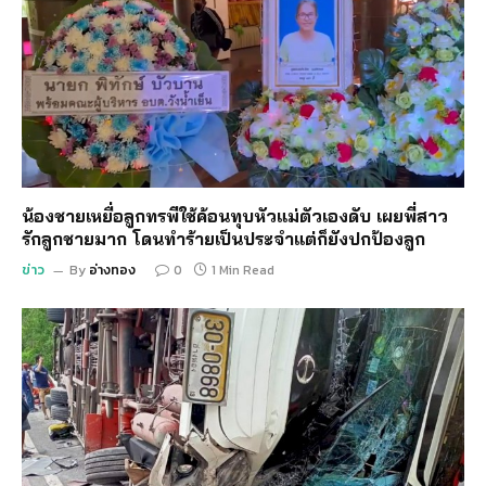
น้องชายเหยื่อลูกทรพีใช้ค้อนทุบหัวแม่ตัวเองดับ เผยพี่สาว
รักลูกชายมาก โดนทำร้ายเป็นประจำแต่ก็ยังปกป้องลูก
ข่าว
By
อ่างทอง
0
1 Min Read