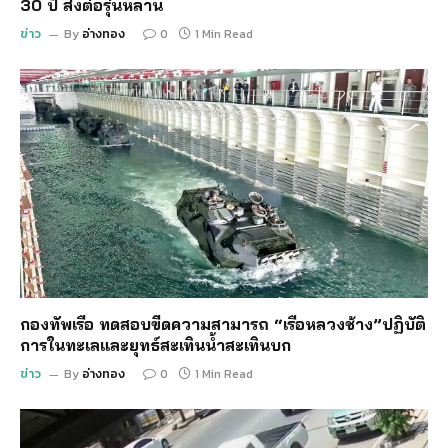
30 ปี ส่งต่อรุ่นหลาน
ข่าว
By
อ่างทอง
0
1 Min Read
กองทัพเรือ ทดสอบขีดความสามารถ “เรือหลวงช้าง”ปฏิบัติ
การในทะเลและยุทธ์สะเทินน้ำสะเทินบก
ข่าว
By
อ่างทอง
0
1 Min Read