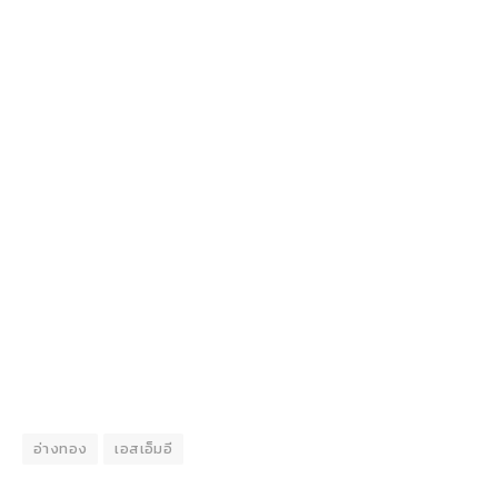
อ่างทอง
เอสเอ็มอี