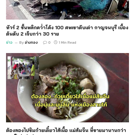
ทัวร์ 2 ชั้นพลิกคว่ำโค้ง 100 ศพเขาตับเต่า กาญจนบุรี เบื้อง
ต้นดับ 2 เจ็บกว่า 30 ราย
ข่าว
By
อ่างทอง
0
1 Min Read
ต้องลองไปชิมก๋วยเตี๋ยวไส้เนื้อ แม่ส้มจีน ที่ขายมานานกว่า