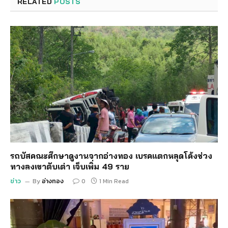
RELATED
POSTS
รถบัสคณะศึกษาดูงานจากอ่างทอง เบรคแตกหลุดโค้งช่วง
ทางลงเขาตับเต่า เจ็บเพิ่ม 49 ราย
ข่าว
By
อ่างทอง
0
1 Min Read