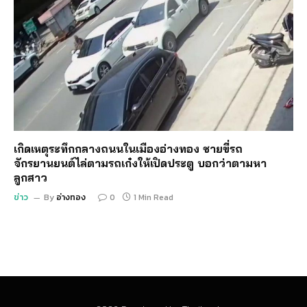
เกิดเหตุระทึกกลางถนนในเมืองอ่างทอง ชายขี่รถ
จักรยานยนต์ไล่ตามรถเก๋งให้เปิดประตู บอกว่าตามหา
ลูกสาว
ข่าว
By
อ่างทอง
0
1 Min Read