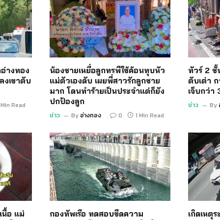
อ่างทอง
น้องชายเหยื่อลูกทรพีใช้ค้อนทุบหัว
ทัวร์ 2 ช
ลงเขาตับ
แม่ตัวเองดับ เผยพี่สาวรักลูกชาย
ตับเต่า ก
มาก โดนทำร้ายเป็นประจำแต่ก็ยัง
เจ็บกว่า
ปกป้องลูก
 Min Read
ข่าว
By
ข่าว
By
อ่างทอง
0
1 Min Read
นื้อ แม่
กองทัพเรือ ทดสอบขีดความ
เกิดเหตุ