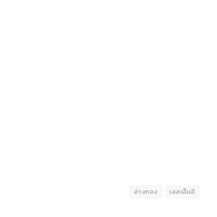
อ่างทอง
เอสเอ็มอี