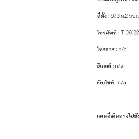
ที่ตั้ง :
9/3 ม.2 ถนนอ
โทรศัพท์ :
T. 0612
โทรสาร :
n/a
อีเมลล์ :
n/a
เว็บไซท์ :
n/a
แผนที่เดินทางไปยั