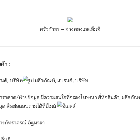
ครัวกำธร – อ่างทอง
เอสเอ็มอี
ค้า :
ารตลาด/ฝ่ายข้อมูล มีความสนใจที่จะลงโฆษณา ยี่ห้อสินค้า, ผลิตภัณฑ์
สุด ติดต่อสอบถามได้ที่อีเมล์
งภัทราภรณ์ อัฐมาลา
อ็มอี