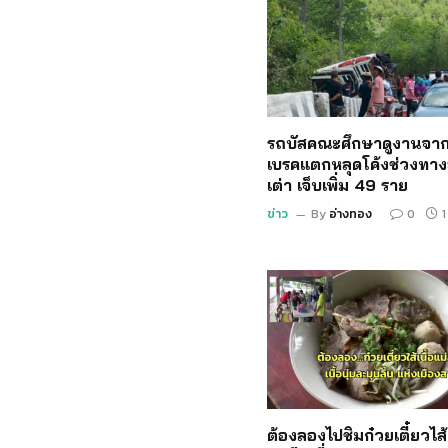
รถบัสคณะศึกษาดูงานจาก
เบรคแตกหลุดโค้งช่วงทาง
เต่า เจ็บเพิ่ม 49 ราย
ข่าว
By
อ่างทอง
0
1
ต้องลองไปชิมก๋วยเตี๋ยวไส้เ