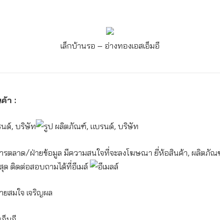
เล็กบ้านรอ – อ่างทอง
เอสเอ็มอี
ค้า :
ารตลาด/ฝ่ายข้อมูล มีความสนใจที่จะลงโฆษณา ยี่ห้อสินค้า, ผลิตภัณฑ์
สุด ติดต่อสอบถามได้ที่อีเมล์
ายสมใจ เจริญผล
อ็มอี