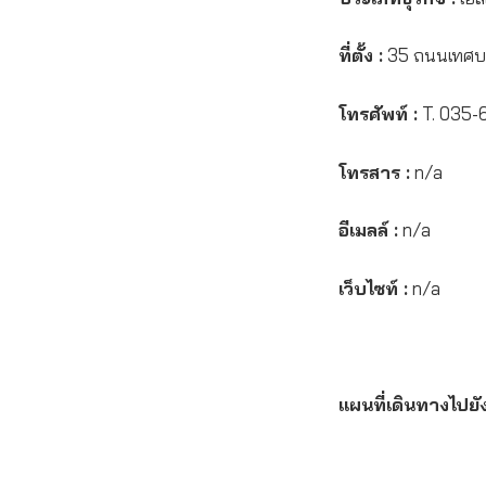
ที่ตั้ง :
35 ถนนเทศบา
โทรศัพท์ :
T. 035-
โทรสาร :
n/a
อีเมลล์ :
n/a
เว็บไซท์ :
n/a
แผนที่เดินทางไปยั