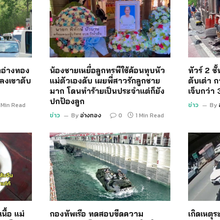
อ่างทอง
น้องชายเหยื่อลูกทรพีใช้ค้อนทุบหัว
ทัวร์ 2 ช
ลงเขาตับ
แม่ตัวเองดับ เผยพี่สาวรักลูกชาย
ตับเต่า ก
มาก โดนทำร้ายเป็นประจำแต่ก็ยัง
เจ็บกว่า
ปกป้องลูก
 Min Read
ข่าว
By
ข่าว
By
อ่างทอง
0
1 Min Read
นื้อ แม่
กองทัพเรือ ทดสอบขีดความ
เกิดเหตุ