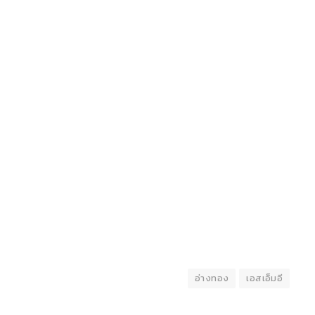
อ่างทอง
เอสเอ็มอี