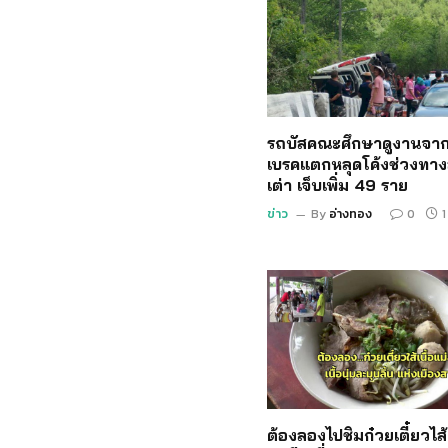
รถบัสคณะศึกษาดูงานจาก
เบรคแตกหลุดโค้งช่วงทาง
เต่า เจ็บเพิ่ม 49 ราย
ข่าว
By
อ่างทอง
0
1
ต้องลองไปชิมก๋วยเตี๋ยวไส้เ