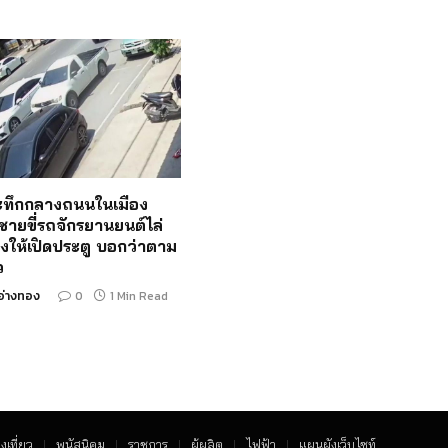
ระทึกกลางถนนในเมือง
ชายขี่รถจักรยานยนต์ไล่
งให้เปิดประตู บอกว่าตาม
ว
อ่างทอง
0
1 Min Read
งเที่ยว
พนัสนิคม
ราชการ
ผู้ผลิต
ไฟฟ้า
แผนผังเว็บไซท์