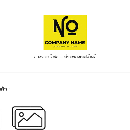
อ่างทองดีเซล – อ่างทอง
เอสเอ็มอี
ค้า :