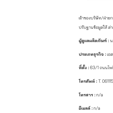
เจ้าของบริษัท/ฝ่ายก
ปรับฐานข้อมูลให้ ล่า
ผู้ดูแลผลิตภัณฑ์ :
น
ประเภทธุรกิจ :
เอสเ
ที่ตั้ง :
63/1 ถนนโพธิ
โทรศัพท์ :
T. 06111
โทรสาร :
n/a
อีเมลล์ :
n/a