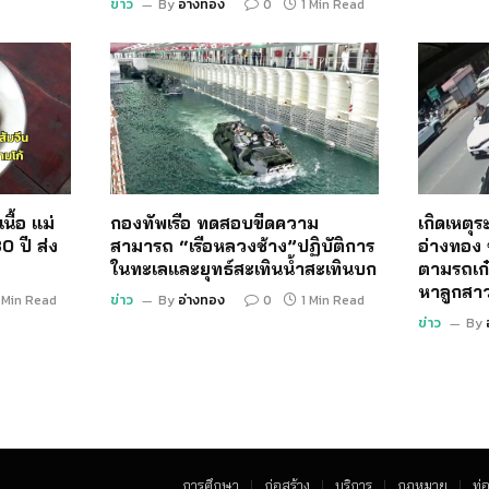
ข่าว
By
อ่างทอง
0
1 Min Read
นื้อ แม่
กองทัพเรือ ทดสอบขีดความ
เกิดเหตุ
0 ปี ส่ง
สามารถ “เรือหลวงช้าง”ปฏิบัติการ
อ่างทอง 
ในทะเลและยุทธ์สะเทินน้ำสะเทินบก
ตามรถเก๋
หาลูกสา
 Min Read
ข่าว
By
อ่างทอง
0
1 Min Read
ข่าว
By
การศึกษา
ก่อสร้าง
บริการ
กฏหมาย
ท่อ