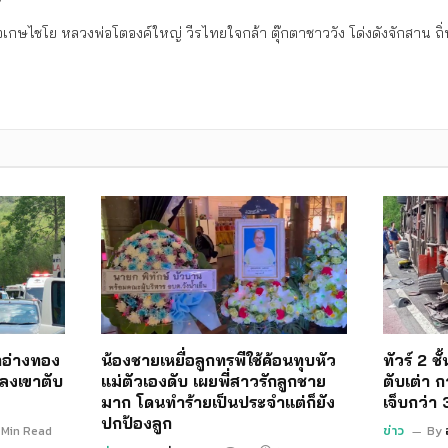
เกษไชโย หลวงพ่อโตองค์ใหญ่ วีรไทยใจกล้า ตุ๊กตาชาววัง โด่งดังจักสาน 
อ่างทอง
น้องชายเหยื่อลูกทรพีใช้ค้อนทุบหัว
ทัวร์ 2 ช
ลงเขาตับ
แม่ตัวเองดับ เผยพี่สาวรักลูกชาย
ตับเต่า ก
มาก โดนทำร้ายเป็นประจำแต่ก็ยัง
เจ็บกว่า
ปกป้องลูก
 Min Read
ข่าว
By