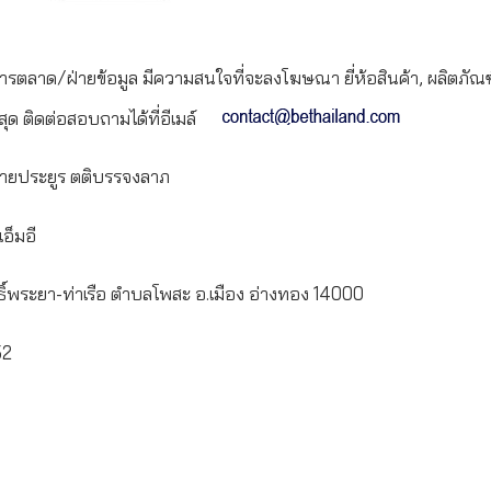
ารตลาด/ฝ่ายข้อมูล มีความสนใจที่จะลงโฆษณา ยี่ห้อสินค้า, ผลิตภัณฑ์
สุด ติดต่อสอบถามได้ที่อีเมล์
ายประยูร ตติบรรจงลาภ
อ็มอี
์พระยา-ท่าเรือ ตำบลโพสะ อ.เมือง อ่างทอง 14000
52