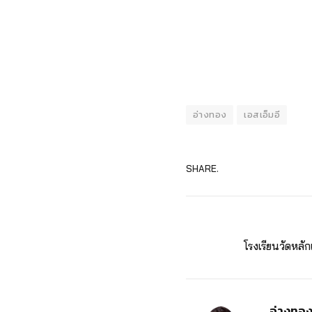
อ่างทอง
เอสเอ็มอี
SHARE.
โรงเรียนวัดหลั
อ่างทอ