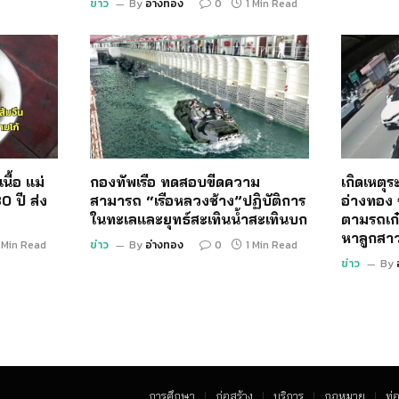
ข่าว
By
อ่างทอง
0
1 Min Read
นื้อ แม่
กองทัพเรือ ทดสอบขีดความ
เกิดเหตุ
0 ปี ส่ง
สามารถ “เรือหลวงช้าง”ปฏิบัติการ
อ่างทอง 
ในทะเลและยุทธ์สะเทินน้ำสะเทินบก
ตามรถเก๋
หาลูกสา
 Min Read
ข่าว
By
อ่างทอง
0
1 Min Read
ข่าว
By
การศึกษา
ก่อสร้าง
บริการ
กฏหมาย
ท่อ