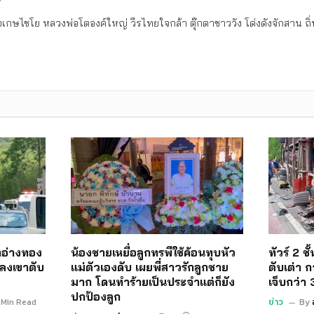
เกษไชโย หลวงพ่อโตองค์ใหญ่ วีรไทยใจกล้า ตุ๊กตาชาววัง โด่งดังจักสาน 
อ่างทอง
น้องชายเหยื่อลูกทรพีใช้ค้อนทุบหัว
ทัวร์ 2 ช
ลงเขาตับ
แม่ตัวเองดับ เผยพี่สาวรักลูกชาย
ตับเต่า ก
มาก โดนทำร้ายเป็นประจำแต่ก็ยัง
เจ็บกว่า
ปกป้องลูก
 Min Read
ข่าว
By