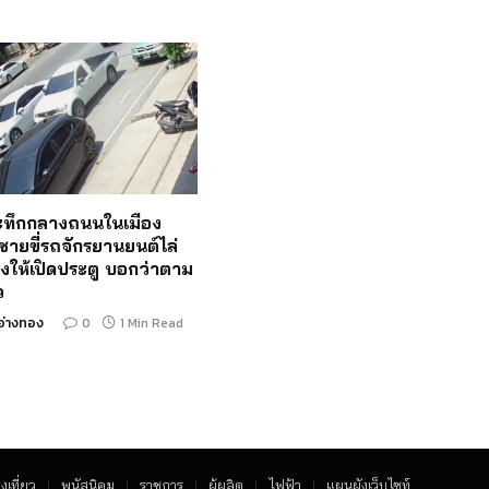
ระทึกกลางถนนในเมือง
ชายขี่รถจักรยานยนต์ไล่
งให้เปิดประตู บอกว่าตาม
ว
อ่างทอง
0
1 Min Read
งเที่ยว
พนัสนิคม
ราชการ
ผู้ผลิต
ไฟฟ้า
แผนผังเว็บไซท์