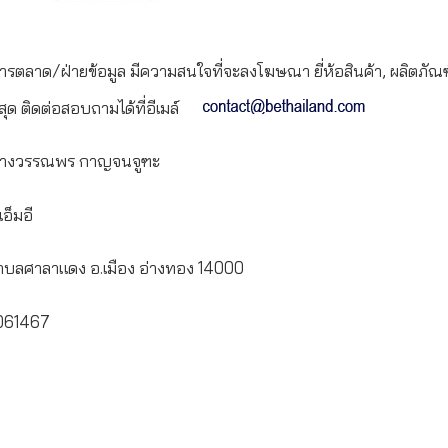
ารตลาด/ฝ่ายข้อมูล มีความสนใจที่จะลงโฆษณา ยี่ห้อสินค้า, ผลิตภัณฑ์
สุด ติดต่อสอบถามได้ที่อีเมล์
างวรรณพร กาญจนจูฑะ
อ็มอี
 ตำบลศาลาแดง อ.เมือง อ่างทอง 14000
061467