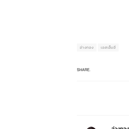
อ่างทอง
เอสเอ็มอี
SHARE.
อ่างทอ