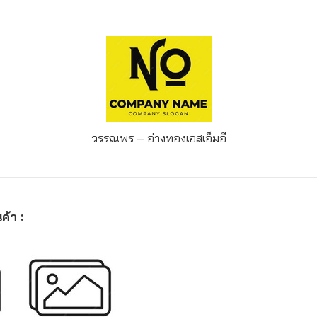
วรรณพร – อ่างทอง
เอสเอ็มอี
ค้า :