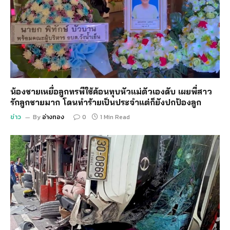
น้องชายเหยื่อลูกทรพีใช้ค้อนทุบหัวแม่ตัวเองดับ เผยพี่สาว
รักลูกชายมาก โดนทำร้ายเป็นประจำแต่ก็ยังปกป้องลูก
ข่าว
By
อ่างทอง
0
1 Min Read