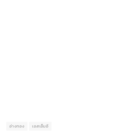
อ่างทอง
เอสเอ็มอี