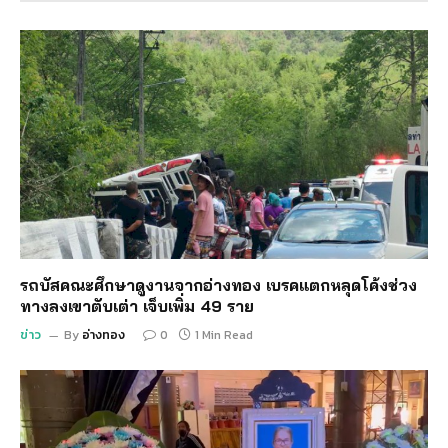
รถบัสคณะศึกษาดูงานจากอ่างทอง เบรคแตกหลุดโค้งช่วง
ทางลงเขาตับเต่า เจ็บเพิ่ม 49 ราย
ข่าว
By
อ่างทอง
0
1 Min Read