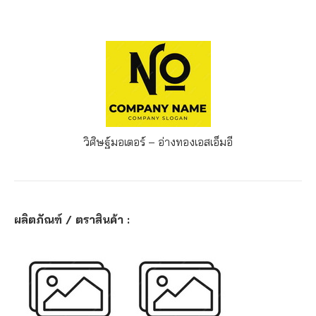
วิศิษฐ์มอเตอร์ – อ่างทอง
เอสเอ็มอี
ผลิตภัณฑ์ / ตราสินค้า :