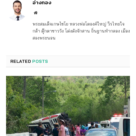
อ่างทอง
Website
พระสมเด็จเกษไชโย หลวงพ่อโตองค์ใหญ่ วีรไทยใจ
กล้า ตุ๊กตาชาววัง โด่งดังจักสาน ถิ่นฐานทำกลอง เมือง
สองพระนอน
RELATED
POSTS