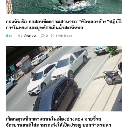
กองทัพเรือ ทดสอบขีดความสามารถ “เรือหลวงช้าง”ปฏิบัติ
การในทะเลและยุทธ์สะเทินน้ำสะเทินบก
ข่าว
By
อ่างทอง
0
1 Min Read
เกิดเหตุระทึกกลางถนนในเมืองอ่างทอง ชายขี่รถ
จักรยานยนต์ไล่ตามรถเก๋งให้เปิดประตู บอกว่าตามหา