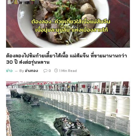
ต้องลองไปชิมก๋วยเตี๋ยวไส้เนื้อ แม่ส้มจีน ที่ขายมานานกว่า
30 ปี ส่งต่อรุ่นหลาน
ข่าว
By
อ่างทอง
0
1 Min Read