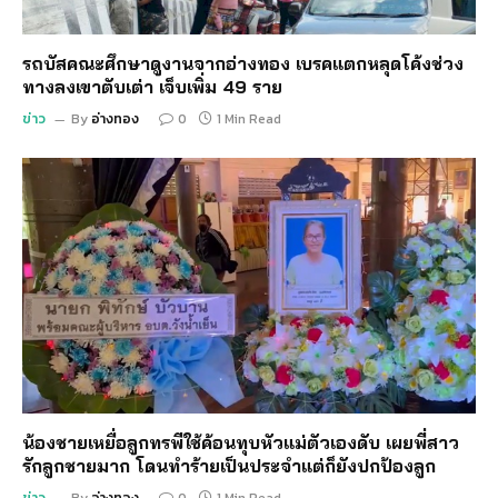
รถบัสคณะศึกษาดูงานจากอ่างทอง เบรคแตกหลุดโค้งช่วง
ทางลงเขาตับเต่า เจ็บเพิ่ม 49 ราย
ข่าว
By
อ่างทอง
0
1 Min Read
น้องชายเหยื่อลูกทรพีใช้ค้อนทุบหัวแม่ตัวเองดับ เผยพี่สาว
รักลูกชายมาก โดนทำร้ายเป็นประจำแต่ก็ยังปกป้องลูก
ข่าว
By
อ่างทอง
0
1 Min Read