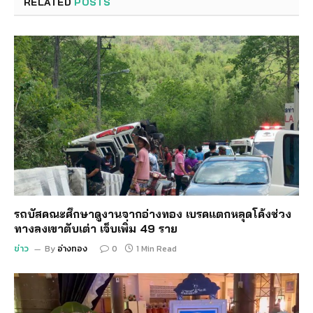
RELATED
POSTS
รถบัสคณะศึกษาดูงานจากอ่างทอง เบรคแตกหลุดโค้งช่วง
ทางลงเขาตับเต่า เจ็บเพิ่ม 49 ราย
ข่าว
By
อ่างทอง
0
1 Min Read