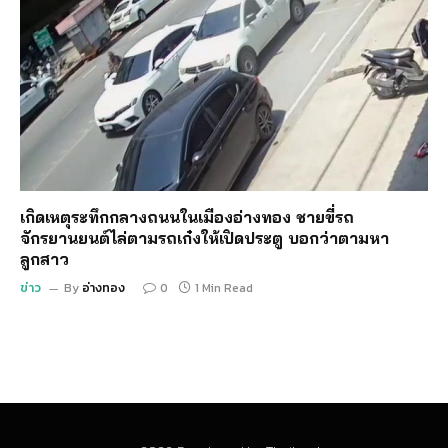
เกิดเหตุระทึกกลางถนนในเมืองอ่างทอง ชายขี่รถ
จักรยานยนต์ไล่ตามรถเก๋งให้เปิดประตู บอกว่าตามหา
ลูกสาว
ข่าว
By
อ่างทอง
0
1 Min Read