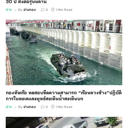
30 ปี ส่งต่อรุ่นหลาน
ข่าว
By
อ่างทอง
0
1 Min Read
กองทัพเรือ ทดสอบขีดความสามารถ “เรือหลวงช้าง”ปฏิบัติ
การในทะเลและยุทธ์สะเทินน้ำสะเทินบก
ข่าว
By
อ่างทอง
0
1 Min Read