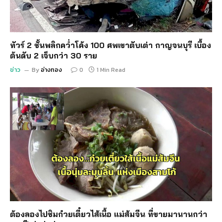
ทัวร์ 2 ชั้นพลิกคว่ำโค้ง 100 ศพเขาตับเต่า กาญจนบุรี เบื้อง
ต้นดับ 2 เจ็บกว่า 30 ราย
ข่าว
By
อ่างทอง
0
1 Min Read
ต้องลองไปชิมก๋วยเตี๋ยวไส้เนื้อ แม่ส้มจีน ที่ขายมานานกว่า