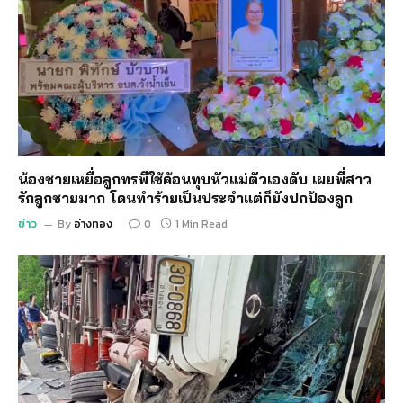
น้องชายเหยื่อลูกทรพีใช้ค้อนทุบหัวแม่ตัวเองดับ เผยพี่สาว
รักลูกชายมาก โดนทำร้ายเป็นประจำแต่ก็ยังปกป้องลูก
ข่าว
By
อ่างทอง
0
1 Min Read