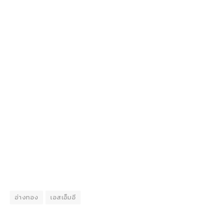
อ่างทอง
เอสเอ็มอี