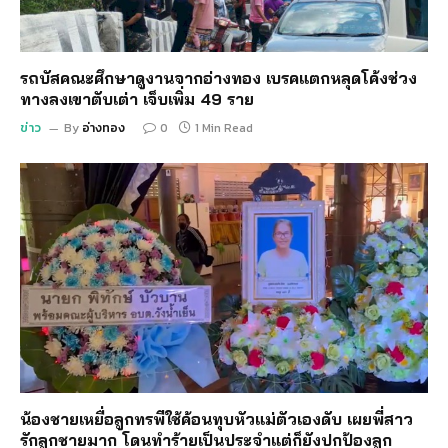
รถบัสคณะศึกษาดูงานจากอ่างทอง เบรคแตกหลุดโค้งช่วง
ทางลงเขาตับเต่า เจ็บเพิ่ม 49 ราย
ข่าว
By
อ่างทอง
0
1 Min Read
น้องชายเหยื่อลูกทรพีใช้ค้อนทุบหัวแม่ตัวเองดับ เผยพี่สาว
รักลูกชายมาก โดนทำร้ายเป็นประจำแต่ก็ยังปกป้องลูก