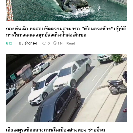
กองทัพเรือ ทดสอบขีดความสามารถ “เรือหลวงช้าง”ปฏิบัติ
การในทะเลและยุทธ์สะเทินน้ำสะเทินบก
ข่าว
By
อ่างทอง
0
1 Min Read
เกิดเหตุระทึกกลางถนนในเมืองอ่างทอง ชายขี่รถ