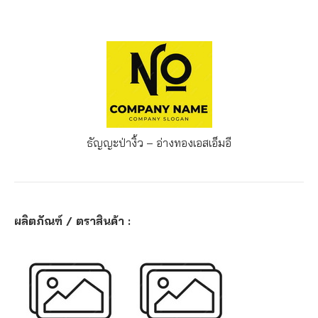
ธัญญะป่างิ้ว – อ่างทอง
เอสเอ็มอี
ผลิตภัณฑ์ / ตราสินค้า :