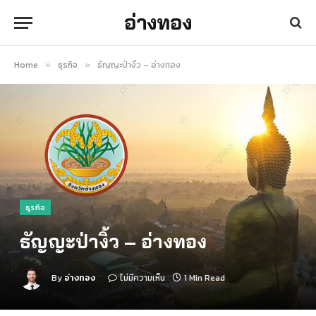
อ่างทอง
Home
ธุรกิจ
ธัญญะป่างิ้ว – อ่างทอง
»
»
ธุรกิจ
ธัญญะป่างิ้ว – อ่างทอง
By
อ่างทอง
ไม่มีความเห็น
1 Min Read