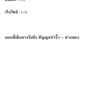
เว็บไซท์ :
n/a
แผนที่เดินทางไปยัง ธัญญะป่างิ้ว – อ่างทอง