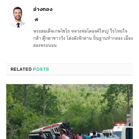
อ่างทอง
Website
พระสมเด็จเกษไชโย หลวงพ่อโตองค์ใหญ่ วีรไทยใจ
กล้า ตุ๊กตาชาววัง โด่งดังจักสาน ถิ่นฐานทำกลอง เมือง
สองพระนอน
RELATED
POSTS