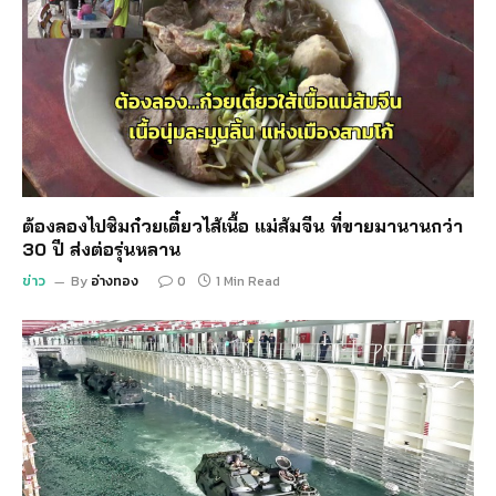
ต้องลองไปชิมก๋วยเตี๋ยวไส้เนื้อ แม่ส้มจีน ที่ขายมานานกว่า
30 ปี ส่งต่อรุ่นหลาน
ข่าว
By
อ่างทอง
0
1 Min Read