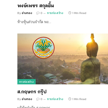
พงษ์เพชร สกุลยิ้ม
By
อ่างทอง
0
การก่อสร้าง
1 Min Read
ห้างหุ้นส่วนจำกัด พง…
การก่อสร้าง
ส.กฤษกร กรุ๊ป
By
อ่างทอง
0
การก่อสร้าง
1 Min Read
บริษัทจำกัด ส.กฤษกร …