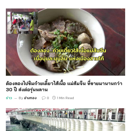
ต้องลองไปชิมก๋วยเตี๋ยวไส้เนื้อ แม่ส้มจีน ที่ขายมานานกว่า
30 ปี ส่งต่อรุ่นหลาน
ข่าว
By
อ่างทอง
0
1 Min Read