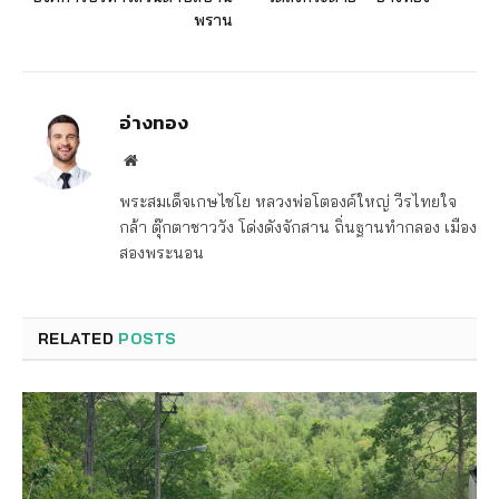
พราน
อ่างทอง
Website
พระสมเด็จเกษไชโย หลวงพ่อโตองค์ใหญ่ วีรไทยใจ
กล้า ตุ๊กตาชาววัง โด่งดังจักสาน ถิ่นฐานทำกลอง เมือง
สองพระนอน
RELATED
POSTS