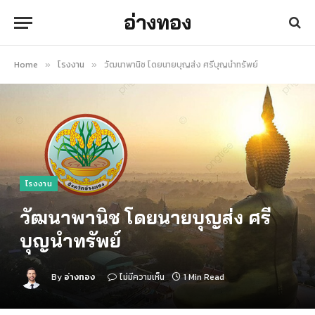
อ่างทอง
Home
โรงงาน
วัฒนาพานิช โดยนายบุญส่ง ศรีบุญนำทรัพย์
»
»
โรงงาน
วัฒนาพานิช โดยนายบุญส่ง ศรี
บุญนำทรัพย์
By
อ่างทอง
ไม่มีความเห็น
1 Min Read