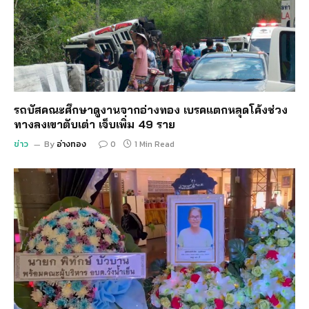
รถบัสคณะศึกษาดูงานจากอ่างทอง เบรคแตกหลุดโค้งช่วง
ทางลงเขาตับเต่า เจ็บเพิ่ม 49 ราย
ข่าว
By
อ่างทอง
0
1 Min Read