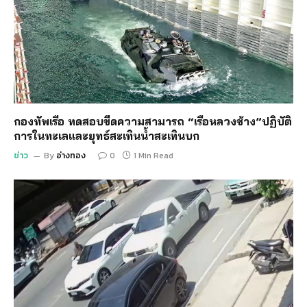
กองทัพเรือ ทดสอบขีดความสามารถ “เรือหลวงช้าง”ปฏิบัติ
การในทะเลและยุทธ์สะเทินน้ำสะเทินบก
ข่าว
By
อ่างทอง
0
1 Min Read