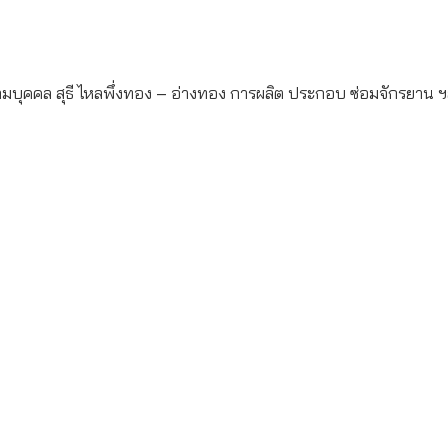
มบุคคล สุธี ไหลพึ่งทอง – อ่างทอง
การผลิต ประกอบ ซ่อมจักรยาน 
ค้า :
ารตลาด/ฝ่ายข้อมูล มีความสนใจที่จะลงโฆษณา ยี่ห้อสินค้า, ผลิตภัณฑ์
สุด ติดต่อสอบถามได้ที่อีเมล์
 :
–
รผลิต ประกอบ ซ่อมจักรยาน ฯลฯ-นามบุคคล