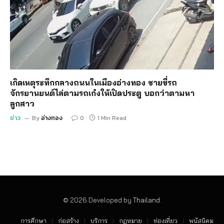
เกิดเหตุระทึกกลางถนนในเมืองอ่างทอง ชายขี่รถ
จักรยานยนต์ไล่ตามรถเก๋งให้เปิดประตู บอกว่าตามหา
ลูกสาว
ข่าว
By
อ่างทอง
0
1 Min Read
© 2026 Developed by
Thailand
.
การศึกษา
ก่อสร้าง
บริการ
กฏหมาย
ท่องเที่ยว
พนัสนิคม