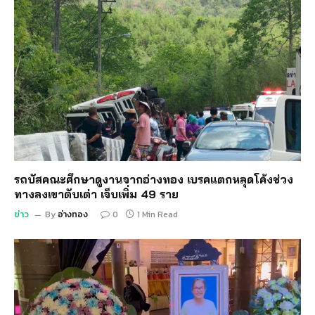
รถบัสคณะศึกษาดูงานจากอ่างทอง เบรคแตกหลุดโค้งช่วง
ทางลงเขาตับเต่า เจ็บเพิ่ม 49 ราย
ข่าว
By
อ่างทอง
0
1 Min Read