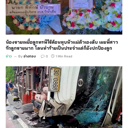
น้องชายเหยื่อลูกทรพีใช้ค้อนทุบหัวแม่ตัวเองดับ เผยพี่สาว
รักลูกชายมาก โดนทำร้ายเป็นประจำแต่ก็ยังปกป้องลูก
ข่าว
By
อ่างทอง
0
1 Min Read