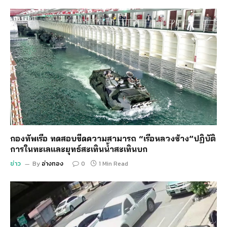
กองทัพเรือ ทดสอบขีดความสามารถ “เรือหลวงช้าง”ปฏิบัติ
การในทะเลและยุทธ์สะเทินน้ำสะเทินบก
ข่าว
By
อ่างทอง
0
1 Min Read